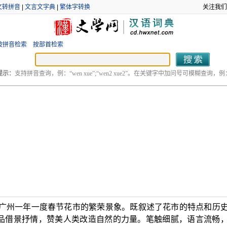
文转拼音
|
文言文字典
|
繁体字转换
关注我们
按拼音检索
按部首检索
提示：
支持拼音查询，例：“wen xue”;“wen2 xue2”。在关键字中加问号可模糊查询，例：“
写广州一年一度春节花市的繁荣景象。既叙述了花市的特点和历
品借景抒情，赞美人类改造自然的力量。笔触细腻，语言流畅