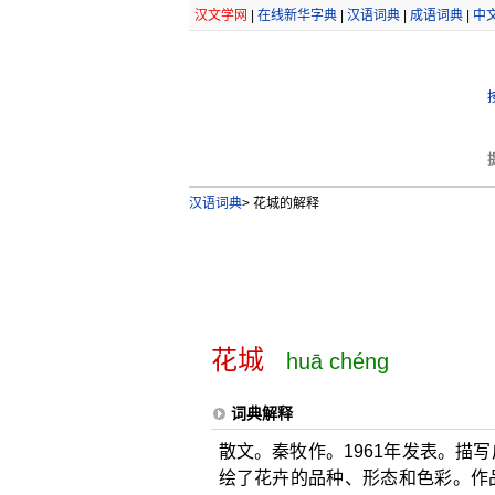
汉文学网
|
在线新华字典
|
汉语词典
|
成语词典
|
中
汉语词典
>
花城的解释
花城
huā chéng
词典解释
散文。秦牧作。1961年发表。描
绘了花卉的品种、形态和色彩。作