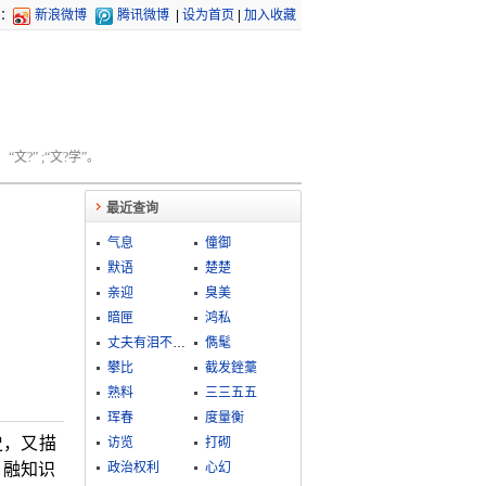
：
新浪微博
腾讯微博
|
设为首页
|
加入收藏
文?” ;“文?学”。
最近查询
气息
僮御
默语
楚楚
亲迎
臭美
暗匣
鸿私
丈夫有泪不轻弹
儁髦
攀比
截发銼藳
熟料
三三五五
珲春
度量衡
史，又描
访览
打砌
，融知识
政治权利
心幻