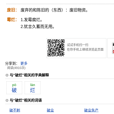
废旧：
废弃的和陈旧的（东西）：废旧物资。
霉烂：
1.发霉腐烂。
2.犹言久蓄而无用。
试试手机扫一扫
在你手机上继续浏览此页面
分享到：
更多
阅读(4910次)
与“破烂”相关的字典解释
pò
làn
破
烂
与“破烂”相关的词语
破不剌
破业
破业失产