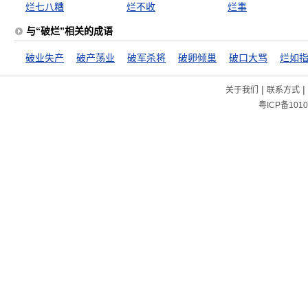
烂七八糟
烂不收
烂事
与“破烂”相关的成语
破业失产
破产荡业
破军杀将
破卵倾巢
破口大骂
烂如
|
|
关于我们
联系方式
粤ICP备1010