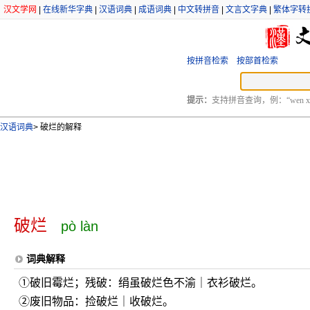
汉文学网
|
在线新华字典
|
汉语词典
|
成语词典
|
中文转拼音
|
文言文字典
|
繁体字转
按拼音检索
按部首检索
提示：
支持拼音查询，例：“wen xu
汉语词典
>
破烂的解释
破烂
pò làn
词典解释
①破旧霉烂；残破：绢虽破烂色不渝｜衣衫破烂。
②废旧物品：捡破烂｜收破烂。