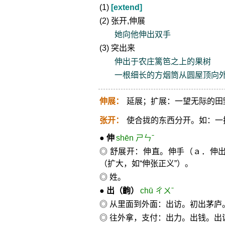
(1)
[extend]
(2) 张开,伸展
她向他伸出双手
(3) 突出来
伸出于农庄篱笆之上的果树
一根细长的方烟筒从圆屋顶向
伸展：
延展；扩展：一望无际的田
张开：
使合拢的东西分开。如：一
●
伸
shēn ㄕㄣˉ
◎ 舒展开：伸直。伸手（ａ．伸
（扩大，如“伸张正义”）。
◎ 姓。
●
出
（齣）
chū ㄔㄨˉ
◎ 从里面到外面：出访。初出茅庐
◎ 往外拿，支付：出力。出钱。出