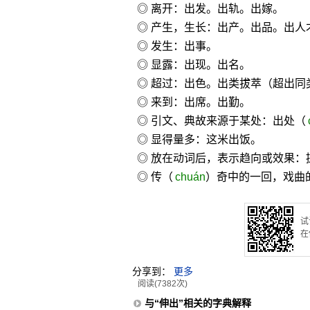
◎ 离开：出发。出轨。出嫁。
◎ 产生，生长：出产。出品。出人
◎ 发生：出事。
◎ 显露：出现。出名。
◎ 超过：出色。出类拔萃（超出同
◎ 来到：出席。出勤。
◎ 引文、典故来源于某处：出处（
◎ 显得量多：这米出饭。
◎ 放在动词后，表示趋向或效果：
◎ 传（
chuán
）奇中的一回，戏曲
试
在
分享到：
更多
阅读(7382次)
与“伸出”相关的字典解释