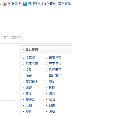
：
新浪微博
腾讯微博
|
设为首页
|
加入收藏
文?” ;“文?学”。
最近查询
退笔冢
遗落世事
后实先声
死不足惜
造反
后期录音
浅要
荜门蓬户
夜郎自大
引纳
妃嫔
运职
陡度
难心
郗鉴爱
秋螀
九楹
薄终
挪步
清析