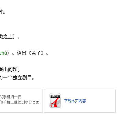
才。
类之上）。
chù
）。语出《孟子》。
提出问题。
的一个独立剧目。
试手机扫一扫
下载本页内容
你手机上继续浏览此页面