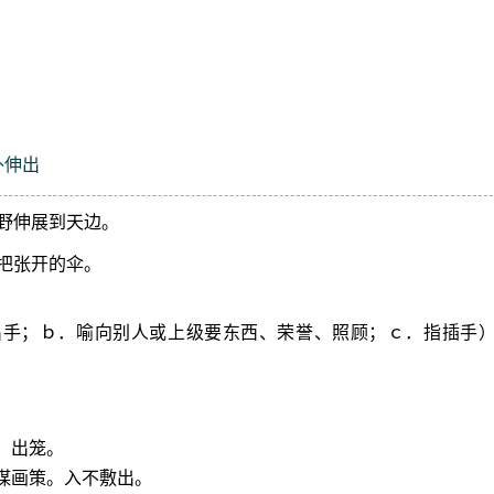
外伸出
野伸展到天边。
把张开的伞。
出手；ｂ．喻向别人或上级要东西、荣誉、照顾；ｃ．指插手
。出笼。
谋画策。入不敷出。