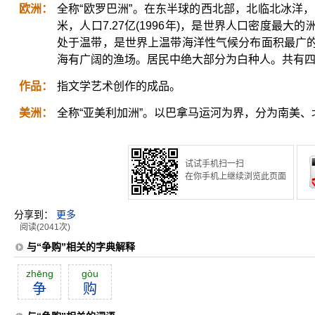
欧洲：
全称“欧罗巴洲”。在东半球的西北部，北临北冰洋，
米，人口7.27亿(1996年)，是世界人口密度最
处于温带，是世界上温带海洋性气候分布面积最广
海有广阔的渔场。居民中绝大部分为白种人。共有
作品：
指文学艺术创作的成品。
美洲：
全称“亚美利加洲”。以巴拿马运河为界，分为南美、
试试手机扫一扫
在你手机上继续浏览此页面
分享到：
更多
阅读(2041次)
与“争购”相关的字典解释
zhēng
gòu
争
购