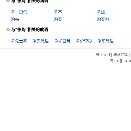
与“争购”相关的词语
争一口气
争不
争些
购书
购买
购买力
与“争购”相关的成语
争先士卒
争先恐后
争光日月
争分夺秒
争前恐后
|
|
关于我们
联系方式
粤ICP备1010