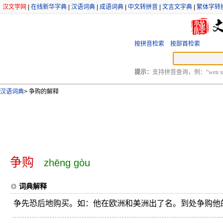
汉文学网
|
在线新华字典
|
汉语词典
|
成语词典
|
中文转拼音
|
文言文字典
|
繁体字转
按拼音检索
按部首检索
提示：
支持拼音查询，例：“wen xu
汉语词典
>
争购的解释
争购
zhēng gòu
词典解释
争先恐后地购买。如：他在欧洲和美洲出了名。到处争购他