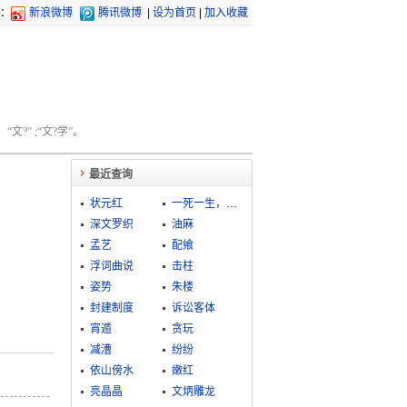
：
新浪微博
腾讯微博
|
设为首页
|
加入收藏
文?” ;“文?学”。
最近查询
状元红
一死一生，乃知交情
深文罗织
油麻
孟艺
配飨
浮词曲说
击柱
姿势
朱楼
封建制度
诉讼客体
宵遁
贪玩
减漕
纷纷
依山傍水
嫩红
亮晶晶
文炳雕龙