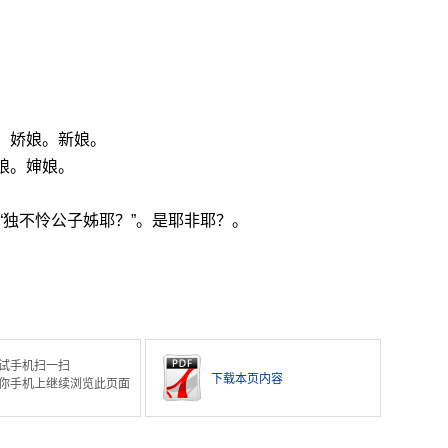
。娇娘。新娘。
娘。婶娘。
：“独不怜公子姊耶？”。是耶非耶？。
试手机扫一扫
下载本页内容
你手机上继续浏览此页面