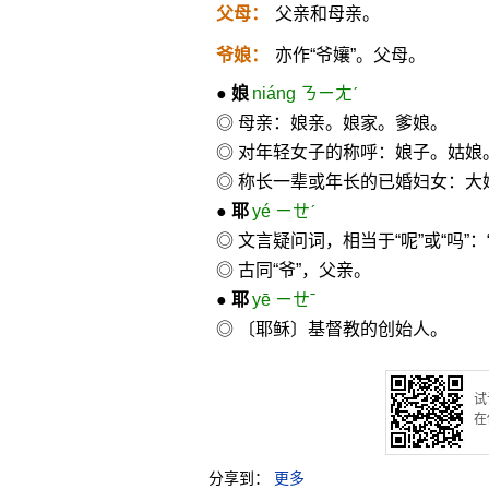
父母：
父亲和母亲。
爷娘：
亦作“爷孃”。父母。
●
娘
niáng ㄋㄧㄤˊ
◎ 母亲：娘亲。娘家。爹娘。
◎ 对年轻女子的称呼：娘子。姑娘
◎ 称长一辈或年长的已婚妇女：大
●
耶
yé ㄧㄝˊ
◎ 文言疑问词，相当于“呢”或“吗”
◎ 古同“爷”，父亲。
●
耶
yē ㄧㄝˉ
◎ 〔耶稣〕基督教的创始人。
试
在
分享到：
更多