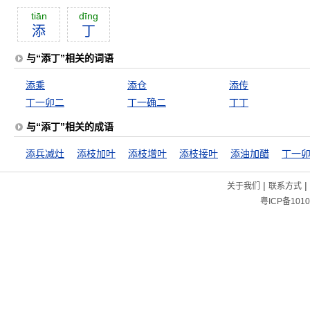
tiān
dīng
添
丁
与“添丁”相关的词语
添乘
添仓
添传
丁一卯二
丁一确二
丁丁
与“添丁”相关的成语
添兵减灶
添枝加叶
添枝增叶
添枝接叶
添油加醋
丁一
|
|
关于我们
联系方式
粤ICP备1010