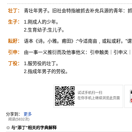
壮丁：
青壮年男子。旧社会特指被抓去补充兵源的青年：
生子：
1.刚成人的少年。
2.生育幼子;生儿子。
耘耔：
语本《诗。小雅。甫田》:“今适南亩﹐或耘或耔。”
引申：
由一事一义推衍而及他事他义：引申触类｜引申义
丁役：
1.服劳役的壮丁。
2.指成年男子的劳役。
试试手机扫一扫
在你手机上继续浏览此页面
分享到：
更多
阅读(5832次)
与“添丁”相关的字典解释