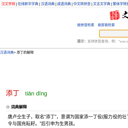
汉文学网
|
在线新华字典
|
汉语词典
|
成语词典
|
中文转拼音
|
文言文字典
|
繁体字转
按拼音检索
按部首检索
提示：
支持拼音查询，例：“wen xu
汉语词典
>
添丁的解释
添丁
tiān dīng
词典解释
唐卢仝生子，取名“添丁”，意谓为国家添一丁役(服力役的壮
令与国充耘耔。”后引申为生男孩。