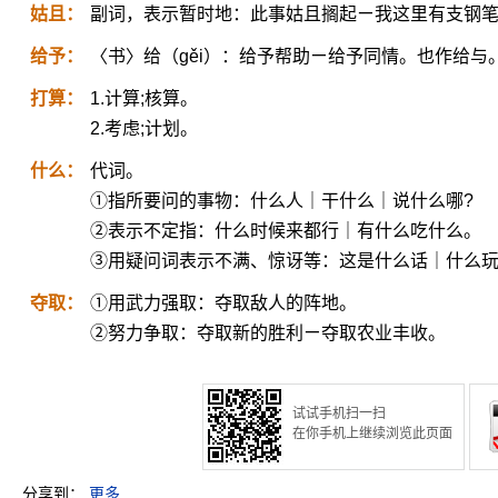
姑且：
副词，表示暂时地：此事姑且搁起ㄧ我这里有支钢
给予：
〈书〉给（gěi）：给予帮助ㄧ给予同情。也作给与
打算：
1.计算;核算。
2.考虑;计划。
什么：
代词。
①指所要问的事物：什么人｜干什么｜说什么哪?
②表示不定指：什么时候来都行｜有什么吃什么。
③用疑问词表示不满、惊讶等：这是什么话｜什么玩
夺取：
①用武力强取：夺取敌人的阵地。
②努力争取：夺取新的胜利ㄧ夺取农业丰收。
试试手机扫一扫
在你手机上继续浏览此页面
分享到：
更多