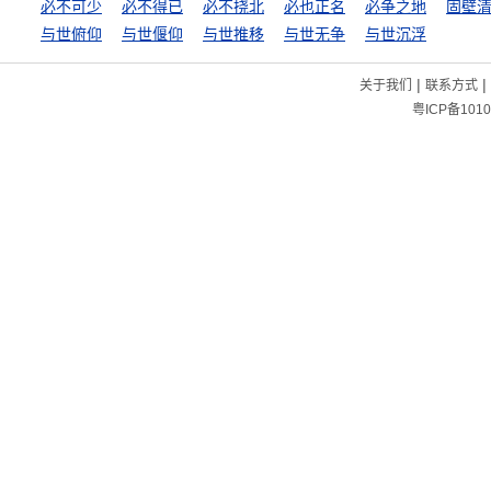
必不可少
必不得已
必不挠北
必也正名
必争之地
固壁
与世俯仰
与世偃仰
与世推移
与世无争
与世沉浮
|
|
关于我们
联系方式
粤ICP备1010