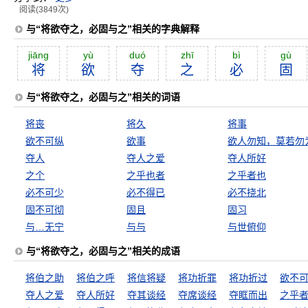
阅读(3849次)
与“将欲夺之，必固与之”相关的字典解释
jiāng
yù
duó
zhī
bì
gù
将
欲
夺
之
必
固
与“将欲夺之，必固与之”相关的词语
将丧
将久
将事
欲不可纵
欲事
欲人勿知，莫若勿
夺人
夺人之爱
夺人所好
之个
之乎也者
之乎者也
必不可少
必不得已
必不挠北
固不可彻
固且
固习
与…无宁
与与
与世俯仰
与“将欲夺之，必固与之”相关的成语
将伯之助
将伯之呼
将信将疑
将功折罪
将功折过
欲不
夺人之爱
夺人所好
夺其谈经
夺席谈经
夺眶而出
之乎