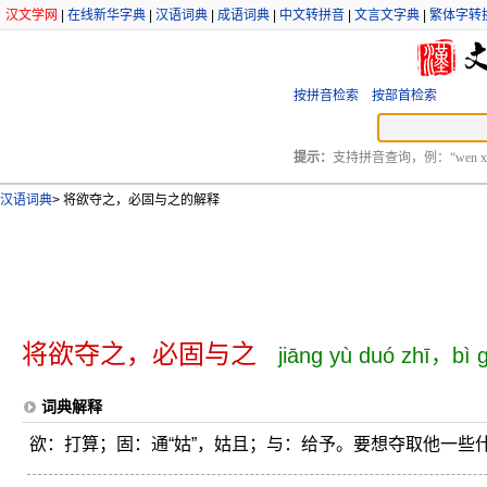
汉文学网
|
在线新华字典
|
汉语词典
|
成语词典
|
中文转拼音
|
文言文字典
|
繁体字转
按拼音检索
按部首检索
提示：
支持拼音查询，例：“wen xu
汉语词典
>
将欲夺之，必固与之的解释
将欲夺之，必固与之
jiāng yù duó zhī，bì g
词典解释
欲：打算；固：通“姑”，姑且；与：给予。要想夺取他一些