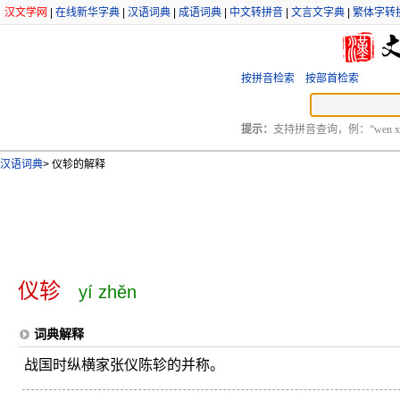
汉文学网
|
在线新华字典
|
汉语词典
|
成语词典
|
中文转拼音
|
文言文字典
|
繁体字转
按拼音检索
按部首检索
提示：
支持拼音查询，例：“wen xu
汉语词典
>
仪轸的解释
仪轸
yí zhěn
词典解释
战国时纵横家张仪陈轸的并称。