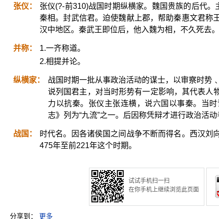
张仪：
张仪(?-前310)战国时期纵横家。魏国贵族的后代
秦相。封武信君。迫使魏献上郡，帮助秦惠文君称
汉中地区。秦武王即位后，他入魏为相，不久死去
并称：
1.一齐称道。
2.相提并论。
纵横家：
战国时期一批从事政治活动的谋士，以审察时势﹑陈
说列国君主，对当时形势有一定影响，其代表人
力以抗秦。张仪主张连横，说六国以事秦。当时
志》列为“九流”之一。后因称凭辩才进行政治活动者
战国：
时代名。因各诸侯国之间战争不断而得名。西汉刘
475年至前221年这个时期。
试试手机扫一扫
在你手机上继续浏览此页面
分享到：
更多