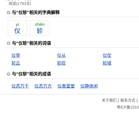
阅读(1793次)
与“仪轸”相关的字典解释
yí
zhĕn
仪
轸
与“仪轸”相关的词语
仪举
仪从
仪仗
轸丘
轸叹
轸域
与“仪轸”相关的成语
仪态万千
仪态万方
仪表堂堂
仪静体闲
|
|
关于我们
联系方式
粤ICP备1010