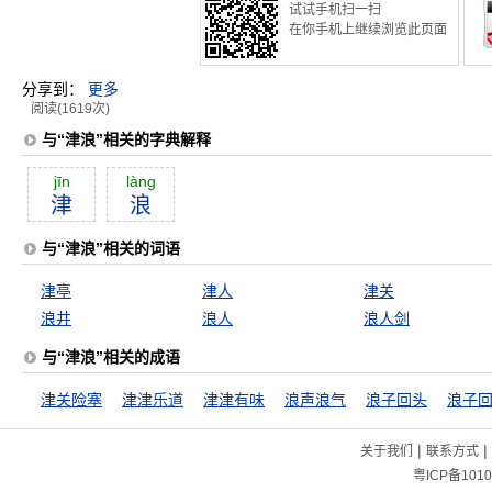
试试手机扫一扫
在你手机上继续浏览此页面
分享到：
更多
阅读(1619次)
与“津浪”相关的字典解释
jīn
làng
津
浪
与“津浪”相关的词语
津亭
津人
津关
浪井
浪人
浪人剑
与“津浪”相关的成语
津关险塞
津津乐道
津津有味
浪声浪气
浪子回头
|
|
关于我们
联系方式
粤ICP备1010