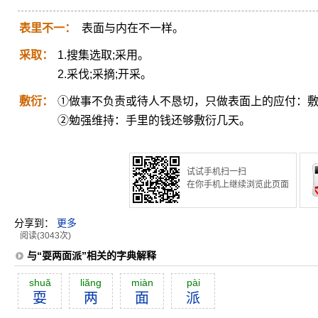
表里不一：
表面与内在不一样。
采取：
1.搜集选取;采用。
2.采伐;采摘;开采。
敷衍：
①做事不负责或待人不恳切，只做表面上的应付：
②勉强维持：手里的钱还够敷衍几天。
试试手机扫一扫
在你手机上继续浏览此页面
分享到：
更多
阅读(3043次)
与“耍两面派”相关的字典解释
shuă
liăng
miàn
pài
耍
两
面
派