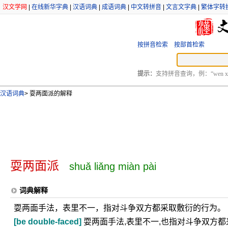
汉文学网
|
在线新华字典
|
汉语词典
|
成语词典
|
中文转拼音
|
文言文字典
|
繁体字转
按拼音检索
按部首检索
提示：
支持拼音查询，例：“wen xu
汉语词典
>
耍两面派的解释
耍两面派
shuǎ liǎng miàn pài
词典解释
耍两面手法，表里不一，指对斗争双方都采取敷衍的行为。
[be double-faced]
耍两面手法,表里不一,也指对斗争双方