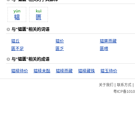
yùn
kuì
韫
匮
与“韫匮”相关的词语
韫丘
韫价
韫匵而藏
匮不足
匮乏
匮喂
与“韫匮”相关的成语
韫椟待价
韫椟未酤
韫椟而藏
韫椟藏珠
韫玉待价
|
|
关于我们
联系方式
粤ICP备1010