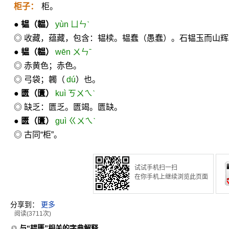
柜子：
柜。
●
韫
（韞）
yùn ㄩㄣˋ
◎ 收藏，蕴藏，包含：韫椟。韫蠢（愚蠢）。石韫玉而山辉
●
韫
（韞）
wēn ㄨㄣˉ
◎ 赤黄色；赤色。
◎ 弓袋；韣（
dú
）也。
●
匮
（匱）
kuì ㄎㄨㄟˋ
◎ 缺乏：匮乏。匮竭。匮缺。
●
匮
（匱）
guì ㄍㄨㄟˋ
◎ 古同“柜”。
试试手机扫一扫
在你手机上继续浏览此页面
分享到：
更多
阅读(3711次)
与“韫匮”相关的字典解释