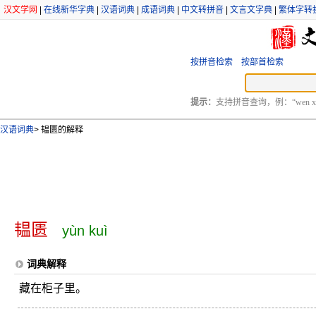
汉文学网
|
在线新华字典
|
汉语词典
|
成语词典
|
中文转拼音
|
文言文字典
|
繁体字转
按拼音检索
按部首检索
提示：
支持拼音查询，例：“wen xu
汉语词典
>
韫匮的解释
韫匮
yùn kuì
词典解释
藏在柜子里。