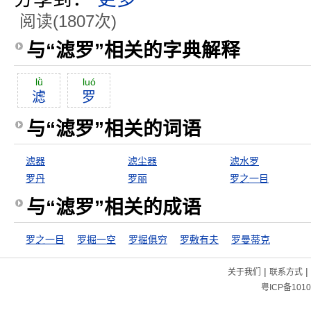
阅读(1807次)
与“滤罗”相关的字典解释
lǜ
luó
滤
罗
与“滤罗”相关的词语
滤器
滤尘器
滤水罗
罗丹
罗丽
罗之一目
与“滤罗”相关的成语
罗之一目
罗掘一空
罗掘俱穷
罗敷有夫
罗曼蒂克
|
|
关于我们
联系方式
粤ICP备1010