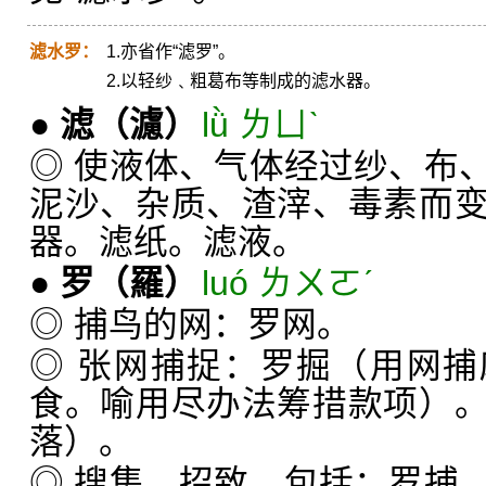
滤水罗：
1.亦省作“滤罗”。
2.以轻纱﹑粗葛布等制成的滤水器。
●
滤
（濾）
lǜ ㄌㄩˋ
◎ 使液体、气体经过纱、布
泥沙、杂质、渣滓、毒素而
器。滤纸。滤液。
●
罗
（羅）
luó ㄌㄨㄛˊ
◎ 捕鸟的网：罗网。
◎ 张网捕捉：罗掘（用网
食。喻用尽办法筹措款项）
落）。
◎ 搜集，招致，包括：罗捕