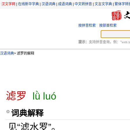
汉文学网
|
在线新华字典
|
汉语词典
|
成语词典
|
中文转拼音
|
文言文字典
|
繁体字转
按拼音检索
按部首检索
提示：
支持拼音查询，例：“wen xu
汉语词典
>
滤罗的解释
滤罗
lǜ luó
词典解释
见“滤水罗”。