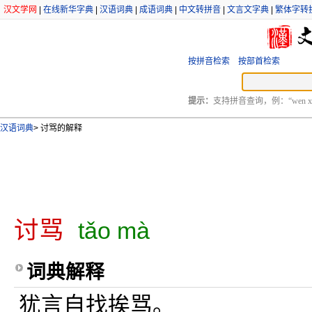
汉文学网
|
在线新华字典
|
汉语词典
|
成语词典
|
中文转拼音
|
文言文字典
|
繁体字转
按拼音检索
按部首检索
提示：
支持拼音查询，例：“wen xu
汉语词典
>
讨骂的解释
讨骂
tǎo mà
词典解释
犹言自找挨骂。