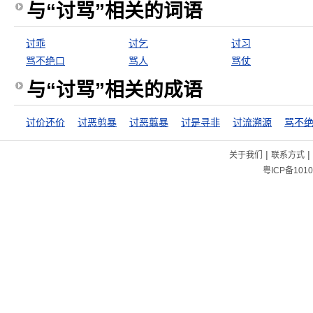
与“讨骂”相关的词语
讨乖
讨乞
讨习
骂不绝口
骂人
骂仗
与“讨骂”相关的成语
讨价还价
讨恶剪暴
讨恶翦暴
讨是寻非
讨流溯源
骂不
|
|
关于我们
联系方式
粤ICP备1010