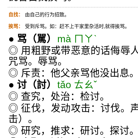
自找：
由自己的行为招致。
挨骂：
受到斥骂。如：赶不上干家里杂活时,就得挨骂。
●
骂
（駡）
mà ㄇㄚˋ
◎ 用粗野或带恶意的话侮辱
咒骂。辱骂。
◎ 斥责：他父亲骂他没出息
●
讨
（討）
tǎo ㄊㄠˇ
◎ 查究，处治：检讨。
◎ 征伐，发动攻击：讨伐。
击）。
◎ 研究，推求：研讨。探讨