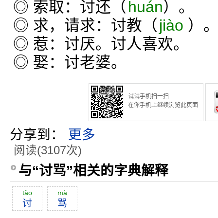
◎ 索取：讨还（
huán
）。
◎ 求，请求：讨教（
jiào
）
◎ 惹：讨厌。讨人喜欢。
◎ 娶：讨老婆。
试试手机扫一扫
在你手机上继续浏览此页面
分享到：
更多
阅读(3107次)
与“讨骂”相关的字典解释
tăo
mà
讨
骂