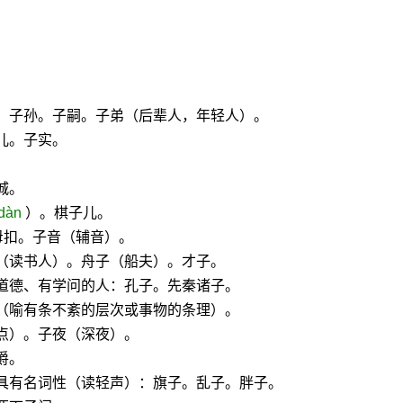
女。子孙。子嗣。子弟（后辈人，年轻人）。
儿。子实。
城。
dàn
）。棋子儿。
子母扣。子音（辅音）。
（读书人）。舟子（船夫）。才子。
道德、有学问的人：孔子。先秦诸子。
（喻有条不紊的层次或事物的条理）。
点）。子夜（深夜）。
爵。
，具有名词性（读轻声）：旗子。乱子。胖子。