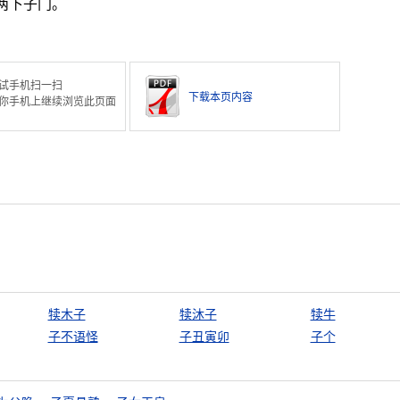
两下子门。
试手机扫一扫
下载本页内容
你手机上继续浏览此页面
犊木子
犊沐子
犊牛
子不语怪
子丑寅卯
子个