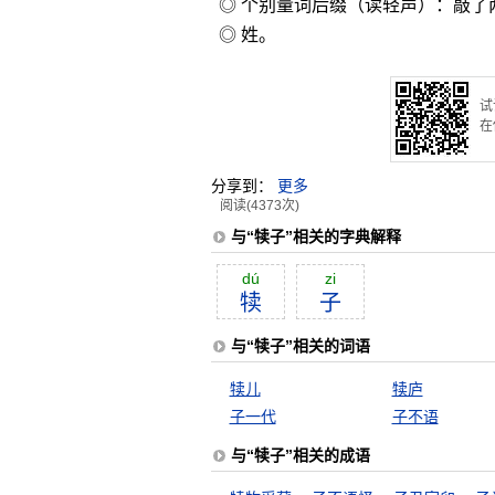
◎ 个别量词后缀（读轻声）：敲了
◎ 姓。
试
在
分享到：
更多
阅读(4373次)
与“犊子”相关的字典解释
dú
zi
犊
子
与“犊子”相关的词语
犊儿
犊庐
子一代
子不语
与“犊子”相关的成语