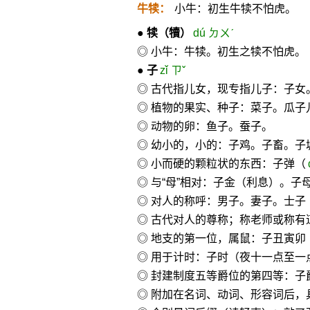
牛犊：
小牛：初生牛犊不怕虎。
●
犊
（犢）
dú ㄉㄨˊ
◎ 小牛：牛犊。初生之犊不怕虎。
●
子
zǐ ㄗˇ
◎ 古代指儿女，现专指儿子：子
◎ 植物的果实、种子：菜子。瓜子
◎ 动物的卵：鱼子。蚕子。
◎ 幼小的，小的：子鸡。子畜。子
◎ 小而硬的颗粒状的东西：子弹（
◎ 与“母”相对：子金（利息）。
◎ 对人的称呼：男子。妻子。士子
◎ 古代对人的尊称；称老师或称有
◎ 地支的第一位，属鼠：子丑寅卯
◎ 用于计时：子时（夜十一点至一
◎ 封建制度五等爵位的第四等：子
◎ 附加在名词、动词、形容词后