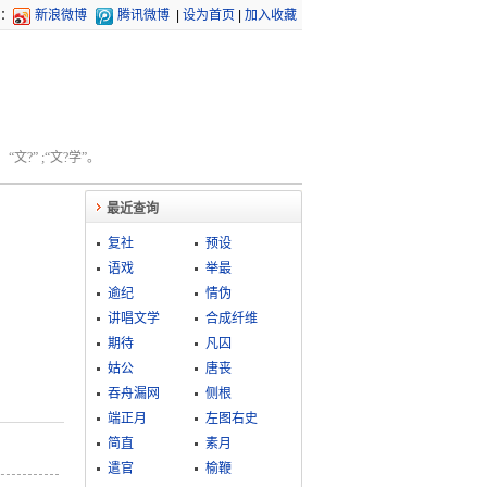
：
新浪微博
腾讯微博
|
设为首页
|
加入收藏
文?” ;“文?学”。
最近查询
复社
预设
语戏
举最
逾纪
情伪
讲唱文学
合成纤维
期待
凡囚
姑公
唐丧
吞舟漏网
侧根
端正月
左图右史
简直
素月
遣官
榆鞭