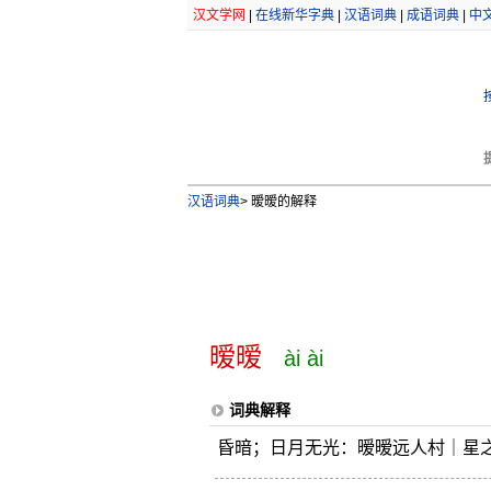
汉文学网
|
在线新华字典
|
汉语词典
|
成语词典
|
中
汉语词典
>
暧暧的解释
暧暧
ài ài
词典解释
昏暗；日月无光：暧暧远人村｜星