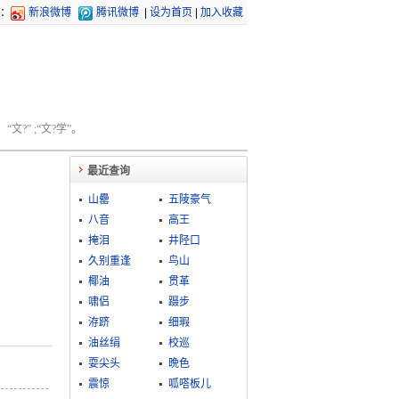
：
新浪微博
腾讯微博
|
设为首页
|
加入收藏
文?” ;“文?学”。
最近查询
山罍
五陵豪气
八音
高王
掩泪
井陉口
久别重逢
鸟山
椰油
贯革
啸侣
蹑步
洊跻
细瑕
油丝绢
校巡
耍尖头
晩色
震惊
呱嗒板儿