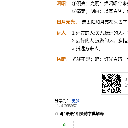
昭昭：
①明亮；光明：烂昭昭兮未
②清楚；明白：以其昏昏，
日月无光：
连太阳和月亮都失去了
远人：
1.远方的人;关系疏远的人
2.远行的人;远游的人。多
3.指远方来人。
昏暗：
光线不足；暗：灯光昏暗ㄧ
试
在
分享到：
更多
阅读(9539次)
与“暧暧”相关的字典解释
ài