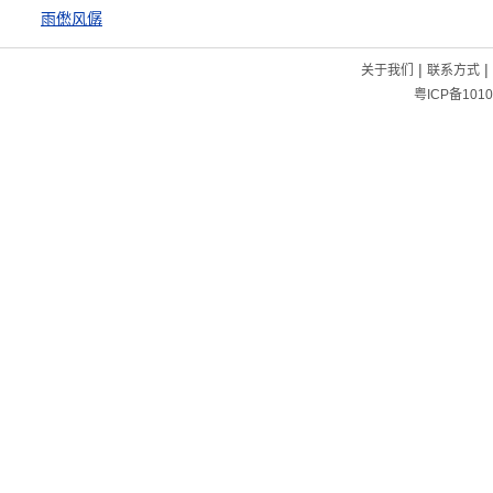
雨僽风僝
|
|
关于我们
联系方式
粤ICP备1010