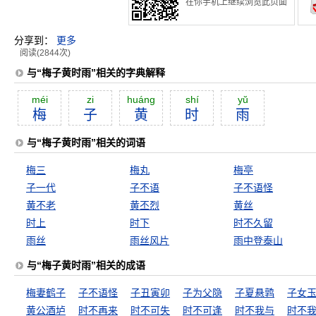
在你手机上继续浏览此页面
分享到：
更多
阅读(2844次)
与“梅子黄时雨”相关的字典解释
méi
zi
huáng
shí
yŭ
梅
子
黄
时
雨
与“梅子黄时雨”相关的词语
梅三
梅丸
梅亭
子一代
子不语
子不语怪
黄不老
黄丕烈
黄丝
时上
时下
时不久留
雨丝
雨丝风片
雨中登泰山
与“梅子黄时雨”相关的成语
梅妻鹤子
子不语怪
子丑寅卯
子为父隐
子夏悬鹑
子女
黄公酒垆
时不再来
时不可失
时不可逢
时不我与
时不