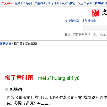
汉文学网
|
在线新华字典
|
汉语词典
|
成语词典
|
中文转拼音
|
文言文字典
|
繁体字转
按拼音检索
按部首检索
提示：
支持拼音查询，例：“wen xu
汉语词典
>
梅子黄时雨的解释
梅子黄时雨
méi zǐ huáng shí yǔ
词典解释
词牌《青玉案》的别名。因宋贺铸《青玉案·横塘路》词中
名。参阅《词谱》卷二三。