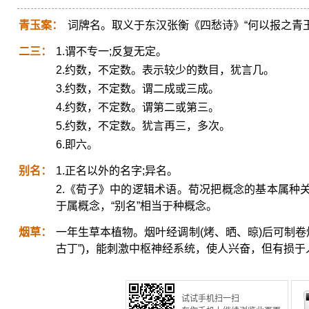
青玉案：
词牌名。取义于东汉张衡《四愁诗》“何以报之青
二三：
1.谓不专一;反复无定。
2.约数，不定数。表示较少的数目，犹言几。
3.约数，不定数。谓二成或三成。
4.约数，不定数。谓第二或第三。
5.约数，不定数。犹言再三，多次。
6.即六。
别名：
1.正名以外的名字;异名。
2.《荀子》中的逻辑术语。荀况把概念的基本属种关系
于属概念，“别名”相当于种概念。
烟草：
一年生草本植物。烟叶经调制(烤、晒、晾)后可制卷
古丁”)，能刺激中枢神经系统，使人兴奋，但有损于
试试手机扫一扫