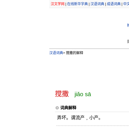
汉文学网
|
在线新华字典
|
汉语词典
|
成语词典
|
中
汉语词典
>
搅撒的解释
搅撒
jiǎo sā
词典解释
弄坏。谓流产﹐小产。