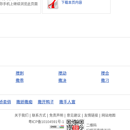
下载本页内容
你手机上继续浏览此页面
搅刺
搅动
搅合
撒乖
撒决
撒刁
娇卖俏
撒娇撒痴
撒开鸭子
撒手人寰
|
|
|
|
|
关于我们
联系方式
免责声明
意见建议
友情链接
网站地图
粤ICP备10104591号-1
二维码