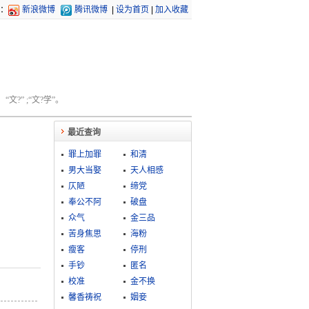
：
新浪微博
腾讯微博
|
设为首页
|
加入收藏
文?” ;“文?学”。
最近查询
罪上加罪
和清
男大当娶
天人相感
仄陋
缔党
奉公不阿
破盘
众气
金三品
苦身焦思
海粉
瘦客
停刑
手钞
匿名
校准
金不换
馨香祷祝
姻妾