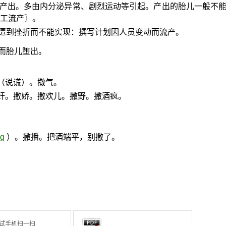
就产出。多由内分泌异常、剧烈运动等引起。产出的胎儿一般不
人工流产〗。
遭到挫折而不能实现：撰写计划因人员变动而流产。
而胎儿堕出。
（说谎）。撒气。
奸。撒娇。撒欢儿。撒野。撒酒疯。
ng
）。撒播。把酒端平，别撒了。
。
试手机扫一扫