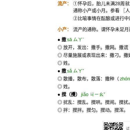
流产：
①怀孕后，胎儿未满28周
通称小产或小月。参看 〖
②比喻事情在酝酿或进行中
小产：
流产的通称。谓怀孕未足月
●
撒
sā ㄙㄚˉ
◎ 放开，发出：撒手。撒网。撒谎
◎ 尽量施展或表现出来：撒刁。撒
◎ 姓。
●
撒
sǎ ㄙㄚˇ
◎ 散播，散布，散落：撒种（
zhó
◎ 姓。
●
搅
（攪）
jiǎo ㄐㄧㄠˇ
◎ 扰乱：搅乱。搅哄。搅闹。搅扰
◎ 拌：搅拌。搅匀。搅动。搅浑。
试