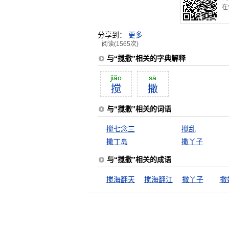
在
分享到：
更多
阅读(1565次)
与“搅撒”相关的字典解释
jiăo
sā
搅
撒
与“搅撒”相关的词语
搅七念三
搅乱
撒丁岛
撒丫子
与“搅撒”相关的成语
搅海翻天
搅海翻江
撒丫子
撒