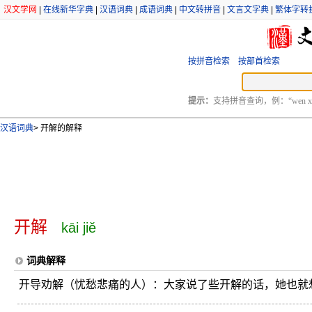
汉文学网
|
在线新华字典
|
汉语词典
|
成语词典
|
中文转拼音
|
文言文字典
|
繁体字转
按拼音检索
按部首检索
提示：
支持拼音查询，例：“wen xu
汉语词典
>
开解的解释
开解
kāi jiě
词典解释
开导劝解（忧愁悲痛的人）：大家说了些开解的话，她也就