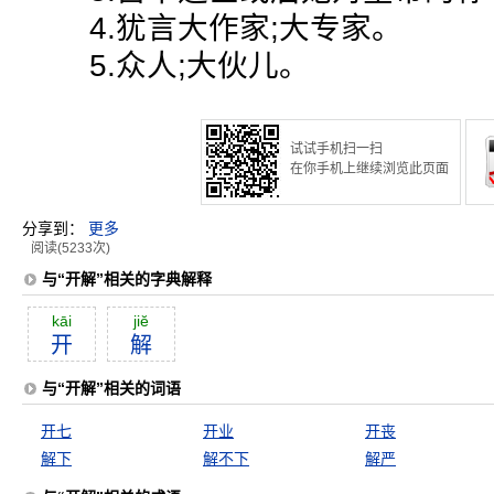
4.犹言大作家;大专家。
5.众人;大伙儿。
试试手机扫一扫
在你手机上继续浏览此页面
分享到：
更多
阅读(5233次)
与“开解”相关的字典解释
kāi
jiĕ
开
解
与“开解”相关的词语
开七
开业
开丧
解下
解不下
解严