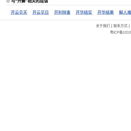
与“开解”相关的成语
开云见天
开云见日
开利除害
开华结实
开华结果
解人
|
|
关于我们
联系方式
粤ICP备1010