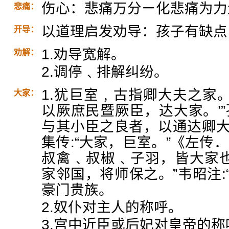
伤心：悲痛万分ㄧ化悲痛为力
悲痛：
以道理启发劝导：孩子有缺点
开导：
1.劝导宽解。
劝解：
2.调停﹑排解纠纷。
1.犹巨室﹐古指卿大夫之家。
大家：
以厥庶民暨厥臣，达大家。’”
与其小臣之良者，以通达卿大
集传:“大家，巨室。”《左传
叔禽﹑叔椒﹑子羽，皆大家也
家邻国，将师保之。”韦昭注:
豪门贵族。
2.奴仆对主人的称呼。
3.宫中近臣或后妃对皇帝的称