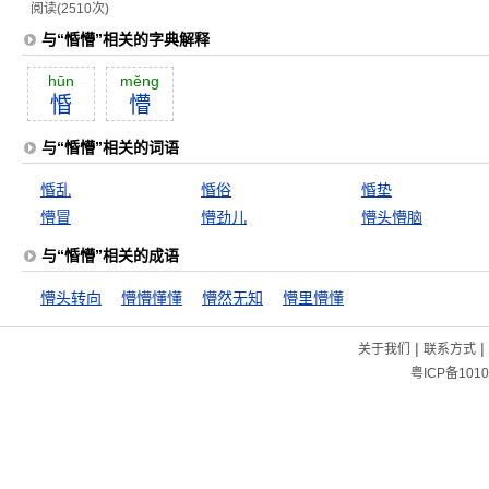
阅读(2510次)
与“惛懵”相关的字典解释
hūn
mĕng
惛
懵
与“惛懵”相关的词语
惛乱
惛俗
惛垫
懵冒
懵劲儿
懵头懵脑
与“惛懵”相关的成语
懵头转向
懵懵懂懂
懵然无知
懵里懵懂
|
|
关于我们
联系方式
粤ICP备1010