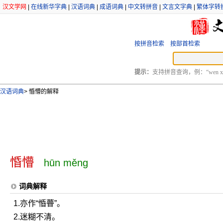
汉文学网
|
在线新华字典
|
汉语词典
|
成语词典
|
中文转拼音
|
文言文字典
|
繁体字转
按拼音检索
按部首检索
提示：
支持拼音查询，例：“wen xu
汉语词典
>
惛懵的解释
惛懵
hūn měng
词典解释
1.亦作“惛瞢”。
2.迷糊不清。