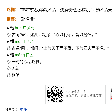
迷糊：
神智或视力模糊不清：烧酒使他更迷糊了，辨不清
惛瞢：
见“惛懵”。
●
惛
hūn ㄏㄨㄣˉ
◎ 古同“昏”，迷乱；糊涂：“心以利倾，智以势惛。”
●
惛
mèn ㄇㄣˋ
◎ 古通“闷”，郁闷：“上为天子而不骄，下为匹夫而不惛。”
●
懵
měng ㄇㄥˇ
◎ 一时的心乱迷糊。
◎ 无知。
◎ 欺骗。
试试手机扫一扫
在你手机上继续浏览此页面
分享到：
更多