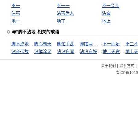
不一
不一一
不一会儿
沾丐
沾丐后人
沾亲
地一
地丁
地上
与“脚不沾地”相关的成语
脚不点地
脚心朝天
脚忙手乱
脚踏两只船
不一而足
不三
沾亲带故
沾体涂足
沾沾自喜
沾沾自好
地上天官
地上
|
|
关于我们
联系方式
粤ICP备1010