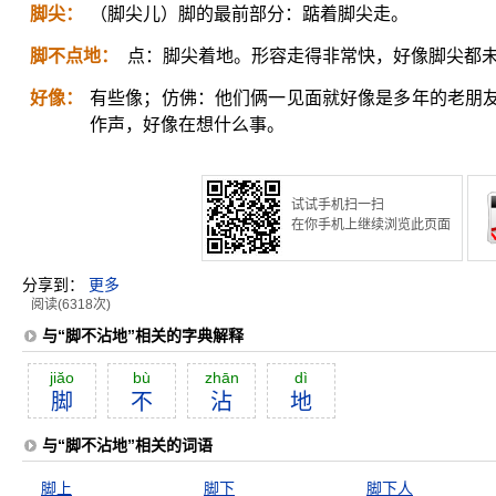
脚尖：
（脚尖儿）脚的最前部分：踮着脚尖走。
脚不点地：
点：脚尖着地。形容走得非常快，好像脚尖都
好像：
有些像；仿佛：他们俩一见面就好像是多年的老朋
作声，好像在想什么事。
试试手机扫一扫
在你手机上继续浏览此页面
分享到：
更多
阅读(6318次)
与“脚不沾地”相关的字典解释
jiăo
bù
zhān
dì
脚
不
沾
地
与“脚不沾地”相关的词语
脚上
脚下
脚下人