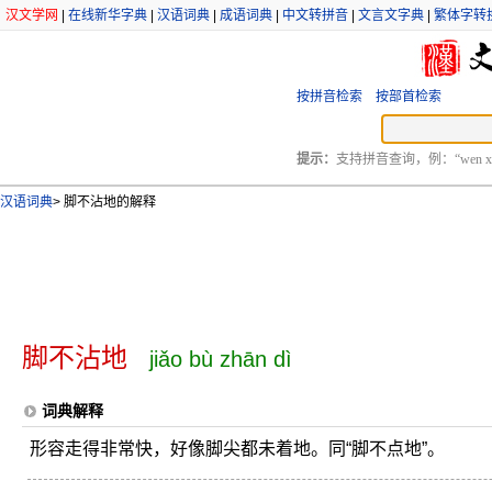
汉文学网
|
在线新华字典
|
汉语词典
|
成语词典
|
中文转拼音
|
文言文字典
|
繁体字转
按拼音检索
按部首检索
提示：
支持拼音查询，例：“wen xu
汉语词典
>
脚不沾地的解释
脚不沾地
jiǎo bù zhān dì
词典解释
形容走得非常快，好像脚尖都未着地。同“脚不点地”。