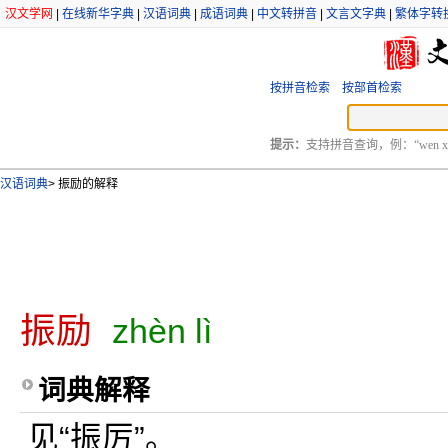
汉文学网
|
在线新华字典
|
汉语词典
|
成语词典
|
中文转拼音
|
文言文字典
|
繁体字转
按拼音检索
按部首检索
提示：
支持拼音查询，例：“wen xu
汉语词典
>
振励的解释
振励
zhèn lì
词典解释
见“振厉”。