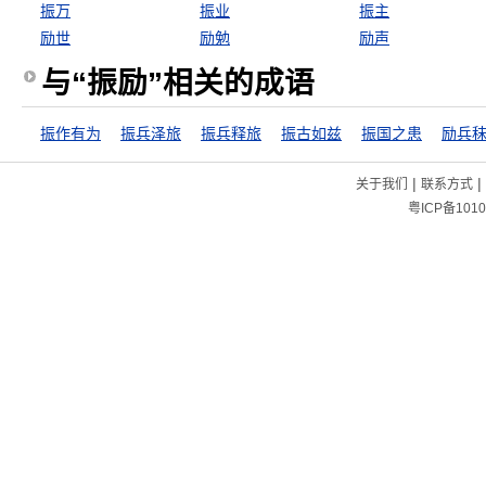
振万
振业
振主
励世
励勉
励声
与“振励”相关的成语
振作有为
振兵泽旅
振兵释旅
振古如兹
振国之患
励兵
|
|
关于我们
联系方式
粤ICP备1010