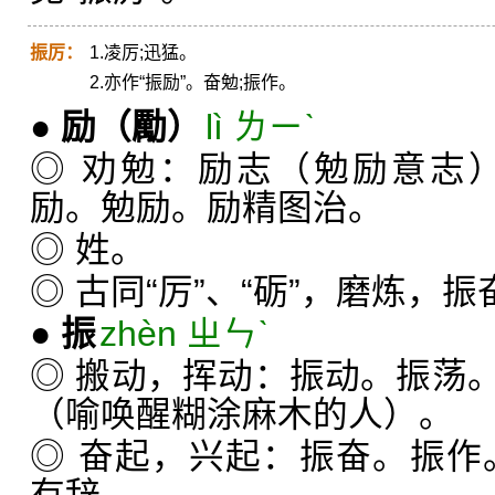
振厉：
1.凌厉;迅猛。
2.亦作“振励”。奋勉;振作。
●
励
（勵）
lì ㄌㄧˋ
◎ 劝勉：励志（勉励意志
励。勉励。励精图治。
◎ 姓。
◎ 古同“厉”、“砺”，磨炼，振
●
振
zhèn ㄓㄣˋ
◎ 搬动，挥动：振动。振荡
（喻唤醒糊涂麻木的人）。
◎ 奋起，兴起：振奋。振作