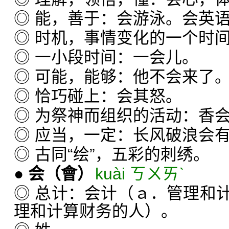
◎ 能，善于：会游泳。会英
◎ 时机，事情变化的一个时
◎ 一小段时间：一会儿。
◎ 可能，能够：他不会来了
◎ 恰巧碰上：会其怒。
◎ 为祭神而组织的活动：香
◎ 应当，一定：长风破浪会
◎ 古同“绘”，五彩的刺绣。
●
会
（會）
kuài ㄎㄨㄞˋ
◎ 总计：会计（ａ．管理和
理和计算财务的人）。