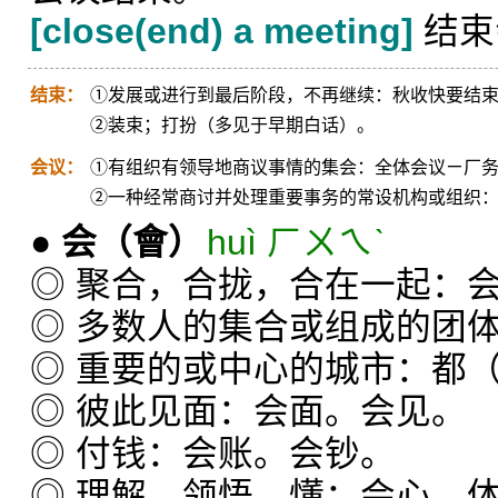
[close(end) a meeting]
结束
结束：
①发展或进行到最后阶段，不再继续：秋收快要结
②装束；打扮（多见于早期白话）。
会议：
①有组织有领导地商议事情的集会：全体会议ㄧ厂
②一种经常商讨并处理重要事务的常设机构或组织
●
会
（會）
huì ㄏㄨㄟˋ
◎ 聚合，合拢，合在一起：
◎ 多数人的集合或组成的团
◎ 重要的或中心的城市：都（
◎ 彼此见面：会面。会见。
◎ 付钱：会账。会钞。
◎ 理解，领悟，懂：会心，