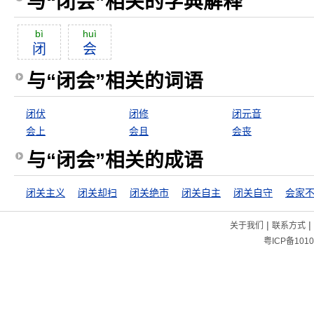
与“闭会”相关的字典解释
bì
huì
闭
会
与“闭会”相关的词语
闭伏
闭修
闭元音
会上
会且
会丧
与“闭会”相关的成语
闭关主义
闭关却扫
闭关绝市
闭关自主
闭关自守
会家
|
|
关于我们
联系方式
粤ICP备1010