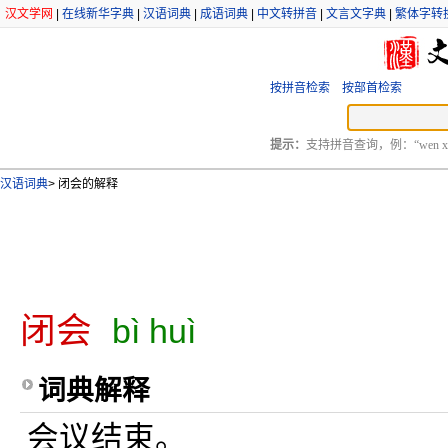
汉文学网
|
在线新华字典
|
汉语词典
|
成语词典
|
中文转拼音
|
文言文字典
|
繁体字转
按拼音检索
按部首检索
提示：
支持拼音查询，例：“wen xu
汉语词典
>
闭会的解释
闭会
bì huì
词典解释
会议结束。