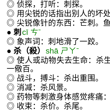
◎ 侦探，打听：刺探。
◎ 用尖锐的话指出别人的坏
◎ 尖锐像针的东西：芒刺。
●
刺
cī ㄘˉ
◎ 象声词：刺地滑了一跤。
●
杀
（殺）
shā ㄕㄚˉ
◎ 使人或动物失去生命：杀
一儆百。
◎ 战斗，搏斗：杀出重围。
◎ 消减：杀风景。
◎ 药物等刺激身体感觉疼痛
◎ 收束：杀价。杀尾。