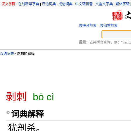
汉文学网
|
在线新华字典
|
汉语词典
|
成语词典
|
中文转拼音
|
文言文字典
|
繁体字转
按拼音检索
按部首检索
提示：
支持拼音查询，例：“wen xu
汉语词典
>
剥刺的解释
剥刺
bō cì
词典解释
犹剖杀。