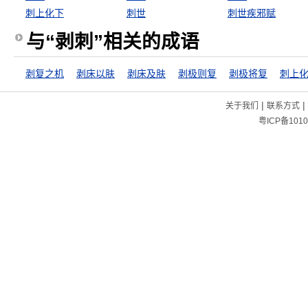
刺上化下
刺世
刺世疾邪赋
与“剥刺”相关的成语
剥复之机
剥床以肤
剥床及肤
剥极则复
剥极将复
刺上
|
|
关于我们
联系方式
粤ICP备1010