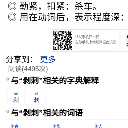
◎ 勒紧，扣紧：杀车。
◎ 用在动词后，表示程度深
试试手机扫一扫
在你手机上继续浏览此页面
分享到：
更多
阅读(4495次)
与“剥刺”相关的字典解释
bō
cì
剥
刺
与“剥刺”相关的词语
剥丧
剥乱
剥人