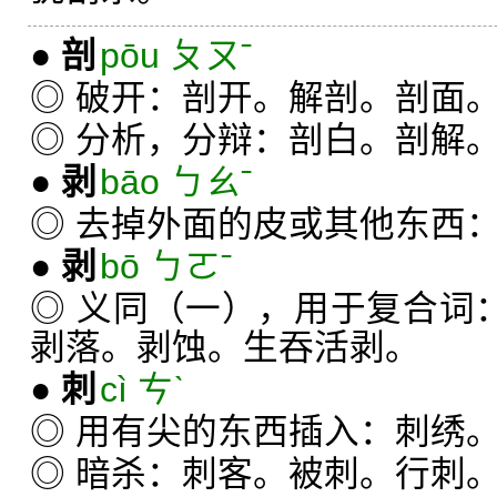
●
剖
pōu ㄆㄡˉ
◎ 破开：剖开。解剖。剖面
◎ 分析，分辩：剖白。剖解
●
剥
bāo ㄅㄠˉ
◎ 去掉外面的皮或其他东西
●
剥
bō ㄅㄛˉ
◎ 义同（一），用于复合词
剥落。剥蚀。生吞活剥。
●
刺
cì ㄘˋ
◎ 用有尖的东西插入：刺绣
◎ 暗杀：刺客。被刺。行刺