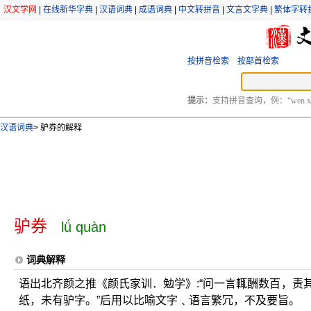
汉文学网
|
在线新华字典
|
汉语词典
|
成语词典
|
中文转拼音
|
文言文字典
|
繁体字转
按拼音检索
按部首检索
提示：
支持拼音查询，例：“wen xu
汉语词典
>
驴券的解释
驴券
lǘ quàn
词典解释
语出北齐颜之推《颜氏家训．勉学》:“问一言輒酬数百，责
纸，未有驴字。”后用以比喻文字﹑语言繁冗，不及要旨。