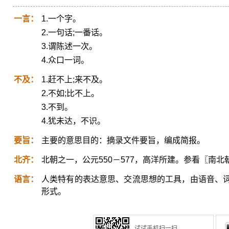
一言：
1.一个字。
2.一句话;一番话。
3.谓陈述一次。
4.众口一词。
不及：
1.赶不上;来不及。
2.不如;比不上。
3.不到。
4.犹未达，不识。
要旨：
主要的意思目的：摘录文件要旨，编成简报。
北齐：
北朝之一，公元550－577，高洋所建。参看〖南北
语言：
人类特有的表达意思、交流思想的工具，由语音、
形式。
试试手机扫一扫