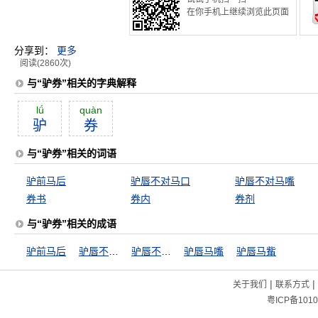
在你手机上继续浏览此页面
分享到：
更多
阅读(2860次)
与“驴券”相关的字典解释
lǘ
quàn
驴
券
与“驴券”相关的词语
驴前马后
驴唇不对马口
驴唇不对马嘴
券书
券内
券剂
与“驴券”相关的成语
驴前马后
驴唇不对马口
驴唇不对马嘴
驴唇马嘴
驴唇马觜
|
|
关于我们
联系方式
粤ICP备1010