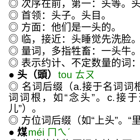
◎ 次序在前，第一：头等。
◎ 首领：头子。头目。
◎ 方面：他们是一头的。
◎ 临，接近：头睡觉先洗脸
◎ 量词，多指牲畜：一头牛
◎ 表示约计、不定数量的词
●
头
（頭）
tou ㄊㄡ
◎ 名词后缀（a.接于名词词根
词词根，如“念头”。c.接
儿”）。
◎ 方位词后缀（如“上头”。“里
●
煤
méi ㄇㄟˊ