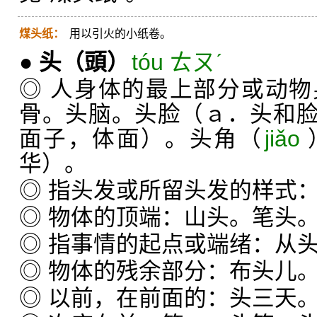
煤头纸：
用以引火的小纸卷。
●
头
（頭）
tóu ㄊㄡˊ
◎ 人身体的最上部分或动
骨。头脑。头脸（ａ．头和
面子，体面）。头角（
jiǎo
华）。
◎ 指头发或所留头发的样式
◎ 物体的顶端：山头。笔头
◎ 指事情的起点或端绪：从
◎ 物体的残余部分：布头儿
◎ 以前，在前面的：头三天