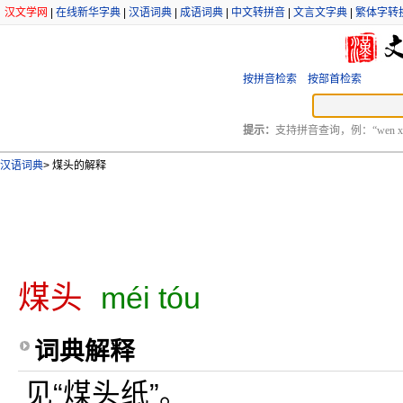
汉文学网
|
在线新华字典
|
汉语词典
|
成语词典
|
中文转拼音
|
文言文字典
|
繁体字转
按拼音检索
按部首检索
提示：
支持拼音查询，例：“wen xu
汉语词典
>
煤头的解释
煤头
méi tóu
词典解释
见“煤头纸”。