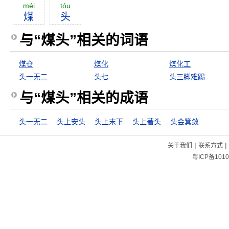
méi
tóu
煤
头
与“煤头”相关的词语
煤仓
煤化
煤化工
头一无二
头七
头三脚难踢
与“煤头”相关的成语
头一无二
头上安头
头上末下
头上著头
头会箕敛
|
|
关于我们
联系方式
粤ICP备1010