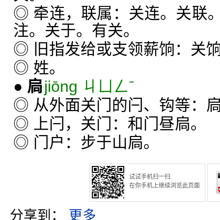
◎ 牵连，联属：关连。关联
注。关于。有关。
◎ 旧指发给或支领薪饷：关
◎ 姓。
●
扃
jiōng ㄐㄩㄥˉ
◎ 从外面关门的闩、钩等：
◎ 上闩，关门：和门昼扃。
◎ 门户：步于山扃。
试试手机扫一扫
在你手机上继续浏览此页面
分享到：
更多