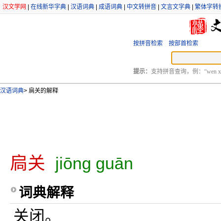
汉文学网
|
在线新华字典
|
汉语词典
|
成语词典
|
中文转拼音
|
文言文字典
|
繁体字转
按拼音检索
按部首检索
提示：
支持拼音查询，例：“wen xu
汉语词典
>
扃关的解释
扃关
jiōng guān
词典解释
关闭。