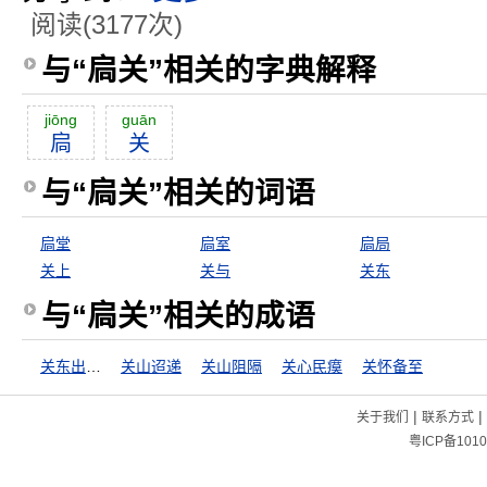
阅读(3177次)
与“扃关”相关的字典解释
jiōng
guān
扃
关
与“扃关”相关的词语
扃堂
扃室
扃局
关上
关与
关东
与“扃关”相关的成语
关东出相，关西出将
关山迢递
关山阻隔
关心民瘼
关怀备至
|
|
关于我们
联系方式
粤ICP备1010