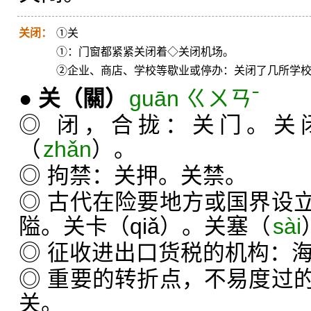
关闭：
①关
①：门窗都紧紧关闭着◇关闭机场。
②企业、商店、学校等歇业或停办：关闭了几所学
●
关
（關）
guān ㄍㄨㄢˉ
◎ 闭，合拢：关门。关
（
zhǎn
）。
◎ 拘禁：关押。关禁。
◎ 古代在险要地方或国界设
隘。关卡（qiǎ）。关塞（
sài
◎ 征收进出口货税的机构：
◎ 重要的转折点，不易度过
关。