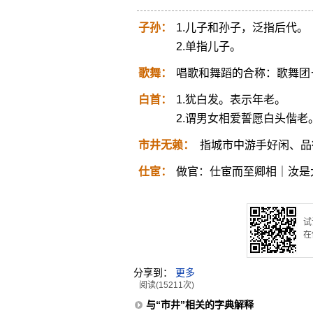
子孙：
1.儿子和孙子，泛指后代。
2.单指儿子。
歌舞：
唱歌和舞蹈的合称：歌舞团
白首：
1.犹白发。表示年老。
2.谓男女相爱誓愿白头偕老
市井无赖：
指城市中游手好闲、品
仕宦：
做官：仕宦而至卿相｜汝是
试
在
分享到：
更多
阅读(15211次)
与“市井”相关的字典解释