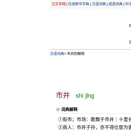
汉文学网
|
在线新华字典
|
汉语词典
|
成语词典
|
中
汉语词典
>
市井的解释
市井
shì jǐng
词典解释
①街市；市场：歌舞于市井｜十里
②商人：市井子孙，亦不得仕宦为