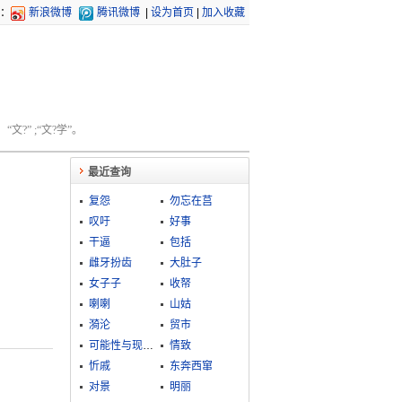
：
新浪微博
腾讯微博
|
设为首页
|
加入收藏
文?” ;“文?学”。
最近查询
复怨
勿忘在莒
叹吁
好事
干逼
包括
雌牙扮齿
大肚子
女子子
收帑
喇喇
山姑
漪沦
贸市
可能性与现实性
情致
忻戚
东奔西窜
对景
明丽
。