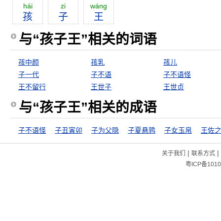
hái
zi
wáng
孩
子
王
与“孩子王”相关的词语
孩中颜
孩乳
孩儿
子一代
子不语
子不语怪
王不留行
王世子
王世贞
与“孩子王”相关的成语
子不语怪
子丑寅卯
子为父隐
子夏悬鹑
子女玉帛
王佐
|
|
关于我们
联系方式
粤ICP备1010