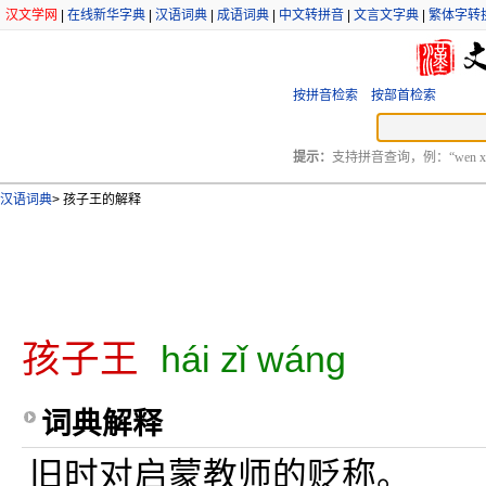
汉文学网
|
在线新华字典
|
汉语词典
|
成语词典
|
中文转拼音
|
文言文字典
|
繁体字转
按拼音检索
按部首检索
提示：
支持拼音查询，例：“wen xu
汉语词典
>
孩子王的解释
孩子王
hái zǐ wáng
词典解释
旧时对启蒙教师的贬称。