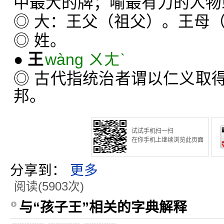
中最大的牌；喻最有力的人物
◎ 大：王父（祖父）。王母
◎ 姓。
●
王
wàng ㄨㄤˋ
◎ 古代指统治者谓以仁义取
邦。
试试手机扫一扫
在你手机上继续浏览此页面
分享到：
更多
阅读(5903次)
与“孩子王”相关的字典解释