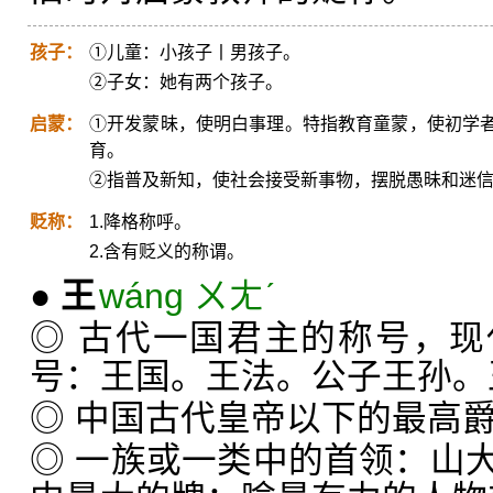
孩子：
①儿童：小孩子丨男孩子。
②子女：她有两个孩子。
启蒙：
①开发蒙昧，使明白事理。特指教育童蒙，使初学
育。
②指普及新知，使社会接受新事物，摆脱愚昧和迷
贬称：
1.降格称呼。
2.含有贬义的称谓。
●
王
wáng ㄨㄤˊ
◎ 古代一国君主的称号，
号：王国。王法。公子王孙。
◎ 中国古代皇帝以下的最高
◎ 一族或一类中的首领：山