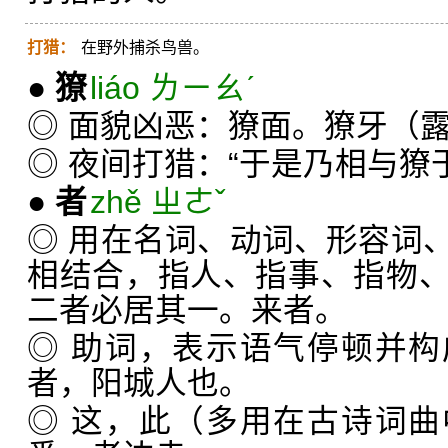
打猎：
在野外捕杀鸟兽。
●
獠
liáo ㄌㄧㄠˊ
◎ 面貌凶恶：獠面。獠牙（
◎ 夜间打猎：“于是乃相与獠
●
者
zhě ㄓㄜˇ
◎ 用在名词、动词、形容词
相结合，指人、指事、指物
二者必居其一。来者。
◎ 助词，表示语气停顿并
者，阳城人也。
◎ 这，此（多用在古诗词