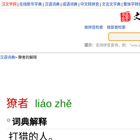
汉文学网
|
在线新华字典
|
汉语词典
|
成语词典
|
中文转拼音
|
文言文字典
|
繁体字转
按拼音检索
按部首检索
提示：
支持拼音查询，例：“wen xu
汉语词典
>
獠者的解释
獠者
liáo zhě
词典解释
打猎的人。