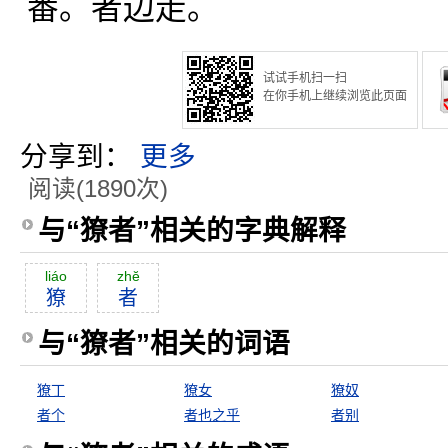
番。者边走。
试试手机扫一扫
在你手机上继续浏览此页面
分享到：
更多
阅读(1890次)
与“獠者”相关的字典解释
liáo
zhĕ
獠
者
与“獠者”相关的词语
獠丁
獠女
獠奴
者个
者也之乎
者别