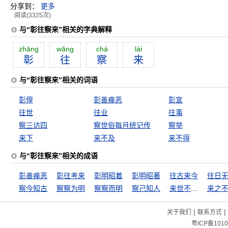
分享到：
更多
阅读(3325次)
与“彰往察来”相关的字典解释
zhāng
wăng
chá
lái
彰
往
察
来
与“彰往察来”相关的词语
彰偟
彰善瘅恶
彰宣
往世
往业
往事
察三访四
察世俗每月统记传
察举
来下
来不及
来不得
与“彰往察来”相关的成语
彰善瘅恶
彰往考来
彰明昭着
彰明昭著
往古来今
察今知古
察察为明
察察而明
察己知人
来世不可待
来之
|
|
关于我们
联系方式
粤ICP备1010