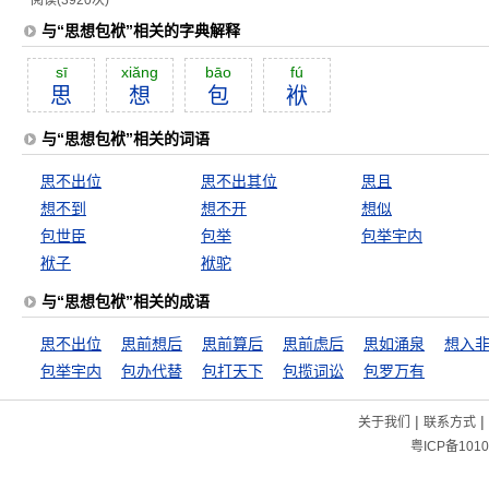
阅读(3920次)
与“思想包袱”相关的字典解释
sī
xiăng
bāo
fú
思
想
包
袱
与“思想包袱”相关的词语
思不出位
思不出其位
思且
想不到
想不开
想似
包世臣
包举
包举宇内
袱子
袱驼
与“思想包袱”相关的成语
思不出位
思前想后
思前算后
思前虑后
思如涌泉
想入
包举宇内
包办代替
包打天下
包揽词讼
包罗万有
|
|
关于我们
联系方式
粤ICP备1010