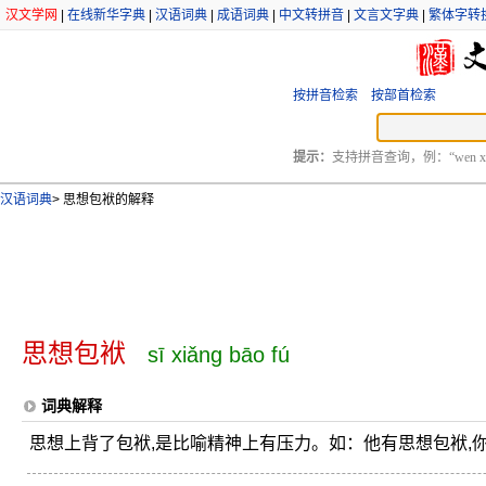
汉文学网
|
在线新华字典
|
汉语词典
|
成语词典
|
中文转拼音
|
文言文字典
|
繁体字转
按拼音检索
按部首检索
提示：
支持拼音查询，例：“wen xu
汉语词典
>
思想包袱的解释
思想包袱
sī xiǎng bāo fú
词典解释
思想上背了包袱,是比喻精神上有压力。如：他有思想包袱,