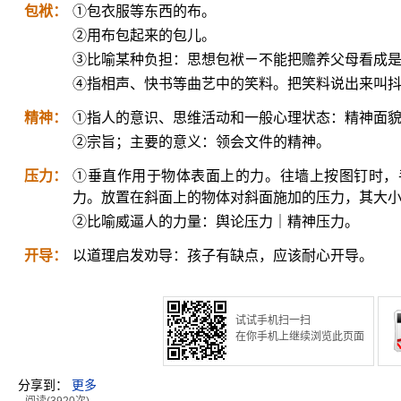
包袱：
①包衣服等东西的布。
②用布包起来的包儿。
③比喻某种负担：思想包袱ㄧ不能把赡养父母看成
④指相声、快书等曲艺中的笑料。把笑料说出来叫
精神：
①指人的意识、思维活动和一般心理状态：精神面貌
②宗旨；主要的意义：领会文件的精神。
压力：
①垂直作用于物体表面上的力。往墙上按图钉时，
力。放置在斜面上的物体对斜面施加的压力，其大
②比喻威逼人的力量：舆论压力｜精神压力。
开导：
以道理启发劝导：孩子有缺点，应该耐心开导。
试试手机扫一扫
在你手机上继续浏览此页面
分享到：
更多