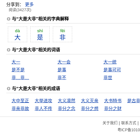
分享到：
更多
阅读(3427次)
与“大是大非”相关的字典解释
dà
shì
fēi
大
是
非
与“大是大非”相关的词语
大一
大一会
大一统
是不是
是事
是事可可
非…非…
非不
非世
与“大是大非”相关的成语
大中至正
大举进攻
大义凛然
大义灭亲
大书特书
是古
非亲非故
非人不传
非分之念
非分之想
非分之财
|
|
关于我们
联系方式
粤ICP备1010