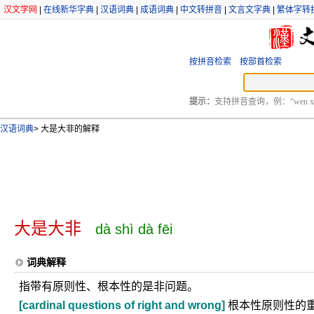
汉文学网
|
在线新华字典
|
汉语词典
|
成语词典
|
中文转拼音
|
文言文字典
|
繁体字转
按拼音检索
按部首检索
提示：
支持拼音查询，例：“wen xu
汉语词典
>
大是大非的解释
大是大非
dà shì dà fēi
词典解释
指带有原则性、根本性的是非问题。
[cardinal questions of right and wrong]
根本性原则性的