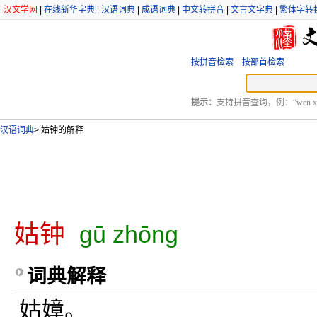
汉文学网
|
在线新华字典
|
汉语词典
|
成语词典
|
中文转拼音
|
文言文字典
|
繁体字转
按拼音检索
按部首检索
提示：
支持拼音查询，例：“wen xu
汉语词典
>
姑钟的解释
姑钟
gū zhōng
词典解释
姑嫜。