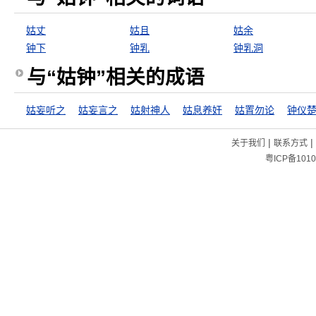
姑丈
姑且
姑余
钟下
钟乳
钟乳洞
与“姑钟”相关的成语
姑妄听之
姑妄言之
姑射神人
姑息养奸
姑置勿论
钟仪
|
|
关于我们
联系方式
粤ICP备1010