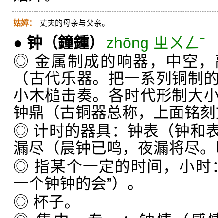
姑嫜：
丈夫的母亲与父亲。
●
钟
（鐘鍾）
zhōng ㄓㄨㄥˉ
◎ 金属制成的响器，中空
（古代乐器。把一系列铜制
小木槌击奏。各时代形制大
钟鼎（古铜器总称，上面铭刻
◎ 计时的器具：钟表（钟和
漏尽（晨钟已鸣，夜漏将尽。
◎ 指某个一定的时间，小时
一个钟钟的会”）。
◎ 杯子。