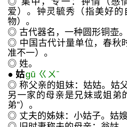
◎ 集中，专一：钟情（感
爱）。钟灵毓秀（指美好的
物）。
◎ 古代器名，一种圆形铜壶
◎ 中国古代计量单位，春秋时
准不一）。
◎ 姓。
●
姑
gū ㄍㄨˉ
◎ 称父亲的姐妹：姑姑。姑
另一家的母亲是兄妹或姐弟
弟”）。
◎ 丈夫的姊妹：小姑子。姑
◎ 旧时妻称夫的母亲：翁姑