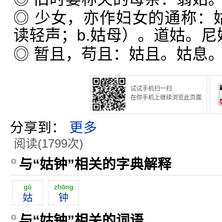
◎ 少女，亦作妇女的通称：姑
读轻声；b.姑母）。道姑。尼
◎ 暂且，苟且：姑且。姑息
试试手机扫一扫
在你手机上继续浏览此页面
分享到：
更多
阅读(1799次)
与“姑钟”相关的字典解释
gū
zhōng
姑
钟
与“姑钟”相关的词语