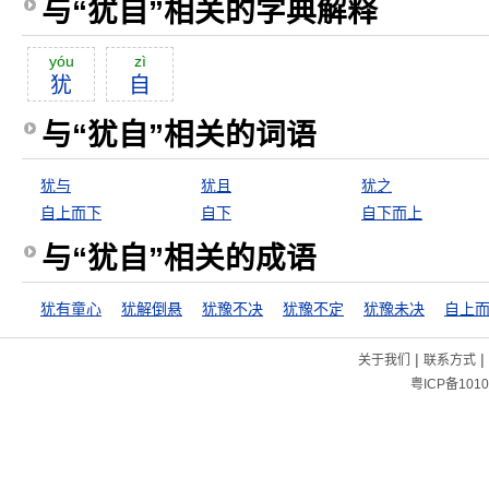
与“犹自”相关的字典解释
yóu
zì
犹
自
与“犹自”相关的词语
犹与
犹且
犹之
自上而下
自下
自下而上
与“犹自”相关的成语
犹有童心
犹解倒悬
犹豫不决
犹豫不定
犹豫未决
自上
|
|
关于我们
联系方式
粤ICP备1010