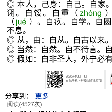
◎ 本人，己身：自己。自家
诩。自馁。自重（
zhòng
（
jué
）。自疚。自学。自圆
不息。
◎ 从，由：自从。自古以来
◎ 当然：自然。自不待言。
◎ 假如：自非圣人，外宁必
试试手机扫一扫
在你手机上继续浏览此页面
分享到：
更多
阅读(4527次)