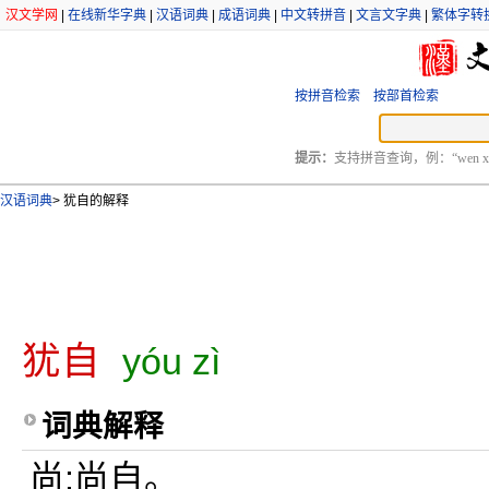
汉文学网
|
在线新华字典
|
汉语词典
|
成语词典
|
中文转拼音
|
文言文字典
|
繁体字转
按拼音检索
按部首检索
提示：
支持拼音查询，例：“wen xu
汉语词典
>
犹自的解释
犹自
yóu zì
词典解释
尚;尚自。