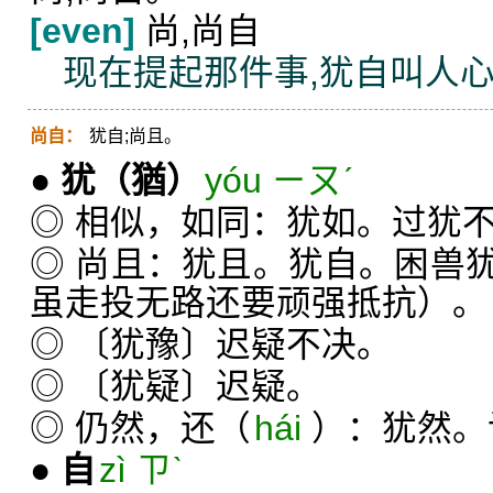
[even]
尚,尚自
现在提起那件事,犹自叫人
尚自：
犹自;尚且。
●
犹
（猶）
yóu ㄧㄡˊ
◎ 相似，如同：犹如。过犹
◎ 尚且：犹且。犹自。困兽
虽走投无路还要顽强抵抗）。
◎ 〔犹豫〕迟疑不决。
◎ 〔犹疑〕迟疑。
◎ 仍然，还（
hái
）：犹然。
●
自
zì ㄗˋ