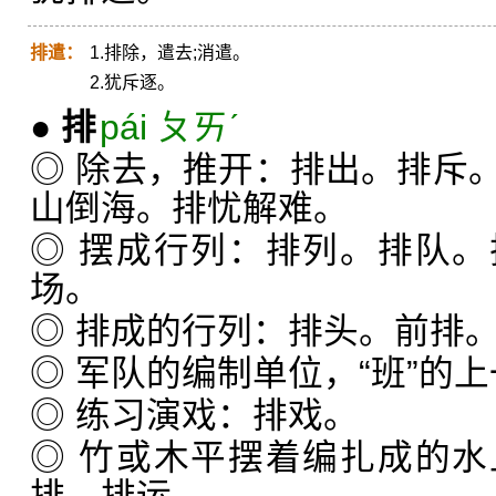
排遣：
1.排除，遣去;消遣。
2.犹斥逐。
●
排
pái ㄆㄞˊ
◎ 除去，推开：排出。排斥
山倒海。排忧解难。
◎ 摆成行列：排列。排队
场。
◎ 排成的行列：排头。前排
◎ 军队的编制单位，“班”的
◎ 练习演戏：排戏。
◎ 竹或木平摆着编扎成的