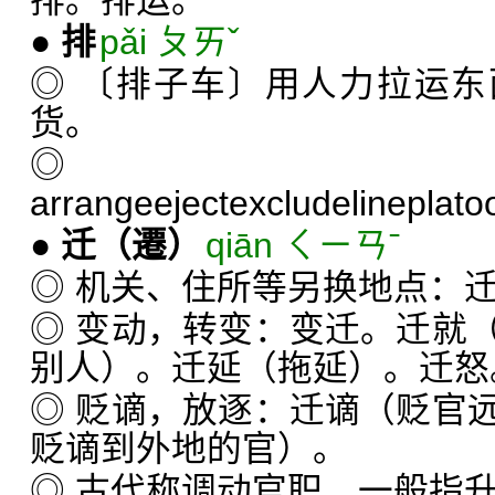
排。排运。
●
排
pǎi ㄆㄞˇ
◎ 〔排子车〕用人力拉运
货。
◎
arrange
eject
exclude
line
plato
●
迁
（遷）
qiān ㄑㄧㄢˉ
◎ 机关、住所等另换地点：
◎ 变动，转变：变迁。迁就
别人）。迁延（拖延）。迁怒
◎ 贬谪，放逐：迁谪（贬官
贬谪到外地的官）。
◎ 古代称调动官职，一般指