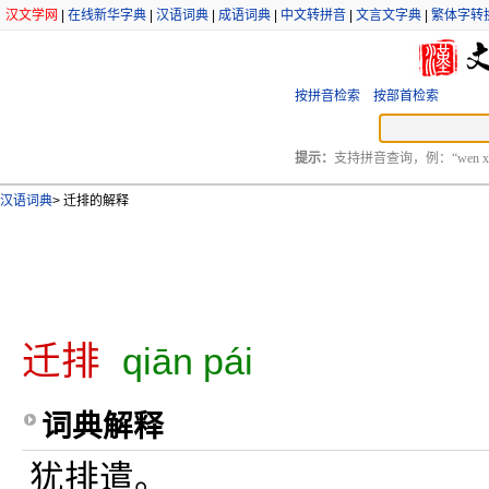
汉文学网
|
在线新华字典
|
汉语词典
|
成语词典
|
中文转拼音
|
文言文字典
|
繁体字转
按拼音检索
按部首检索
提示：
支持拼音查询，例：“wen xu
汉语词典
>
迁排的解释
迁排
qiān pái
词典解释
犹排遣。