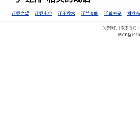
迁乔之望
迁乔出谷
迁于乔木
迁兰变鲍
迁善去恶
排兵
|
|
关于我们
联系方式
粤ICP备1010