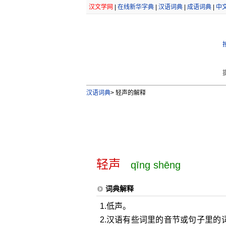
汉文学网
|
在线新华字典
|
汉语词典
|
成语词典
|
中
汉语词典
>
轻声的解释
轻声
qīng shēng
词典解释
1.低声。
2.汉语有些词里的音节或句子里的