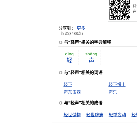
试
在
分享到：
更多
阅读(3488次)
与“轻声”相关的字典解释
qīng
shēng
轻
声
与“轻声”相关的词语
轻下
轻下慢上
声东击西
声乐
与“轻声”相关的成语
轻世傲物
轻世肆志
轻举妄动
轻