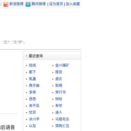
：
新浪微博
腾讯微博
|
设为首页
|
加入收藏
文?” ;“文?学”。
最近查询
经线
金川镍矿
都下
赇货
虱蛊
遒正
携手曲
梨萌
享寿
旁行书
恳悫
辩给
来不及
寿世
忧劳
递人
冰川学
马瘦毛长
以及
冥眗亡见
前后语音