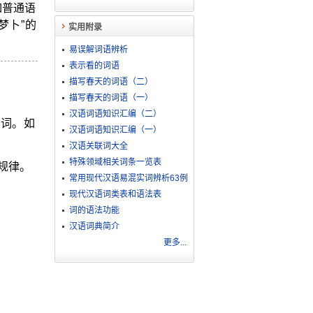
如普通语
梦卜”的
实用附录
易误解词语辨析
表示看的词语
描写春天的词语（二）
描写春天的词语（一）
汉语词语知识汇编（二）
的词。如
汉语词语知识汇编（一）
汉语关联词大全
特殊领域相关词条一览表
规律。
常用现代汉语易混实词辨析63例
现代汉语词类表和语法表
词的语法功能
汉语词典简介
更多...