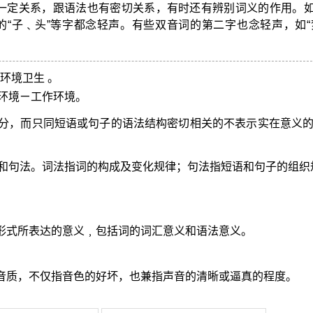
一定关系，跟语法也有密切关系，有时还有辨别词义的作用。
的“子﹑头”等字都念轻声。有些双音词的第二字也念轻声，如“
环境卫生 。
环境ㄧ工作环境。
分，而只同短语或句子的语法结构密切相关的不表示实在意义
和句法。词法指词的构成及变化规律；句法指短语和句子的组织
音形式所表达的意义﹐包括词的词汇意义和语法意义。
的音质，不仅指音色的好坏，也兼指声音的清晰或逼真的程度。