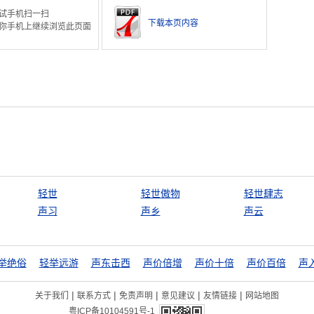
试手机扫一扫
下载本页内容
你手机上继续浏览此页面
轻世
轻世傲物
轻世肆志
声习
声乡
声云
举绝俗
轻举远游
声东击西
声价倍增
声价十倍
声价百倍
声
|
|
|
|
|
关于我们
联系方式
免责声明
意见建议
友情链接
网站地图
粤ICP备10104591号-1