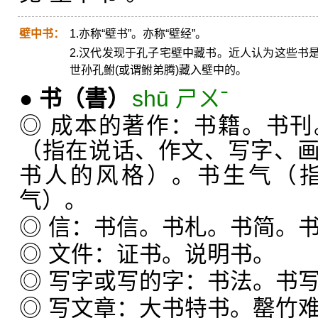
壁中书：
1.亦称“壁书”。亦称“壁经”。
2.汉代发现于孔子宅壁中藏书。近人认为这些书
世孙孔鲋(或谓鲋弟腾)藏入壁中的。
●
书
（書）
shū ㄕㄨˉ
◎ 成本的著作：书籍。书
（指在说话、作文、写字、
书人的风格）。书生气（
气）。
◎ 信：书信。书札。书简。
◎ 文件：证书。说明书。
◎ 写字或写的字：书法。书
◎ 写文章：大书特书。罄竹