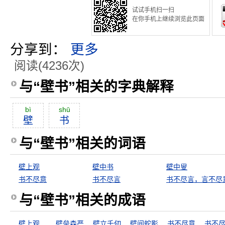
试试手机扫一扫
在你手机上继续浏览此页面
分享到：
更多
阅读(4236次)
与“壁书”相关的字典解释
bì
shū
壁
书
与“壁书”相关的词语
壁上观
壁中书
壁中叟
书不尽意
书不尽言
书不尽言，言不尽
与“壁书”相关的成语
壁上观
壁垒森严
壁立千仞
壁间蛇影
书不尽意
书不