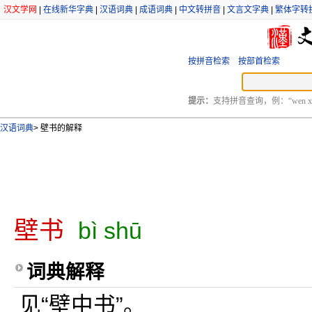
汉文学网
|
在线新华字典
|
汉语词典
|
成语词典
|
中文转拼音
|
文言文字典
|
繁体字转
按拼音检索
按部首检索
提示：
支持拼音查询，例：“wen xu
汉语词典
>
壁书的解释
壁书
bì shū
词典解释
见“壁中书”。