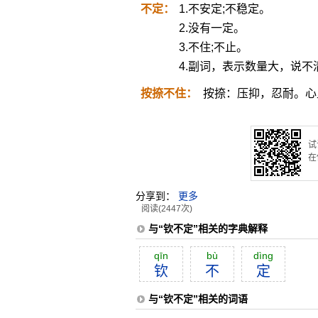
不定：
1.不安定;不稳定。
2.没有一定。
3.不住;不止。
4.副词，表示数量大，说不
按捺不住：
按捺：压抑，忍耐。心
试
在
分享到：
更多
阅读(2447次)
与“钦不定”相关的字典解释
qīn
bù
dìng
钦
不
定
与“钦不定”相关的词语