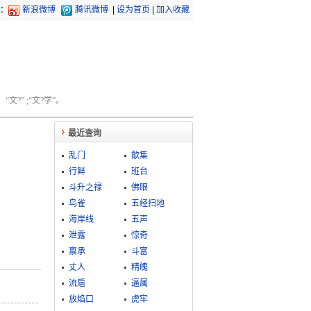
：
新浪微博
腾讯微博
|
设为首页
|
加入收藏
文?” ;“文?学”。
最近查询
乱门
歙集
行鲜
班台
斗升之禄
佛眼
鸟雀
五经扫地
海岸线
五声
泄露
惊奇
禀承
斗富
丈人
精魄
流巵
逼属
放焰口
虎牢