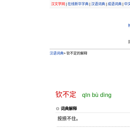
汉文学网
|
在线新华字典
|
汉语词典
|
成语词典
|
中
汉语词典
>
钦不定的解释
钦不定
qīn bù dìng
词典解释
按捺不住。