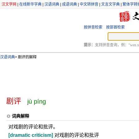
汉文学网
|
在线新华字典
|
汉语词典
|
成语词典
|
中文转拼音
|
文言文字典
|
繁体字转
按拼音检索
按部首检索
提示：
支持拼音查询，例：“wen xu
汉语词典
>
剧评的解释
剧评
jù píng
词典解释
对戏剧的评论和批评。
[dramatic criticism]
对戏剧的评论和批评