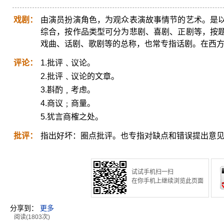
戏剧：
由演员扮演角色，为观众表演故事情节的艺术。是
综合，按作品类型可分为悲剧、喜剧、正剧等，按
戏曲、话剧、歌剧等的总称，也常专指话剧。在西方，戏
评论：
1.批评﹑议论。
2.批评﹑议论的文章。
3.斟酌﹐考虑。
4.商议﹔商量。
5.犹言商榷之处。
批评：
指出好坏：圈点批评。也专指对缺点和错误提出意
试试手机扫一扫
在你手机上继续浏览此页面
分享到：
更多
阅读(1803次)