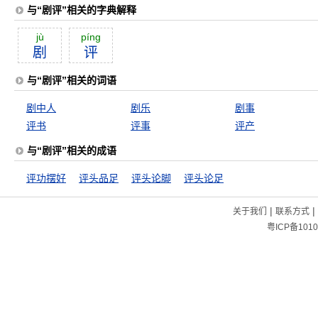
与“剧评”相关的字典解释
jù
píng
剧
评
与“剧评”相关的词语
剧中人
剧乐
剧事
评书
评事
评产
与“剧评”相关的成语
评功摆好
评头品足
评头论脚
评头论足
|
|
关于我们
联系方式
粤ICP备1010