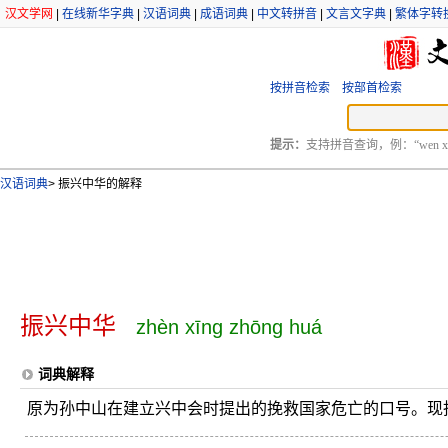
汉文学网
|
在线新华字典
|
汉语词典
|
成语词典
|
中文转拼音
|
文言文字典
|
繁体字转
按拼音检索
按部首检索
提示：
支持拼音查询，例：“wen xu
汉语词典
>
振兴中华的解释
振兴中华
zhèn xīng zhōng huá
词典解释
原为孙中山在建立兴中会时提出的挽救国家危亡的口号。现