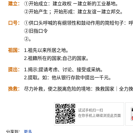
建立：
①开始成立：建立政权 ㄧ建立新的工业基地。
②开始产生 ；开始形成：建立友谊ㄧ建立邦交。
口号：
①供口头呼喊的有纲领性和鼓动作用的简短句子：
②旧指口令
②。
祖国：
1.祖先以来所居之地。
2.祖籍所在的国家;自己的国家。
提出：
1.揭示;提请考虑、讨论、接受或采纳。
2.提取。如：他从银行存款中提出一千元。
挽救：
尽力补救，使之脱离危险的境地：挽救国家｜全力
试试手机扫一扫
在你手机上继续浏览此页面
分享到：
更多