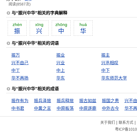
阅读(8587次)
与“振兴中华”相关的字典解释
zhèn
xīng
zhōng
huá
振
兴
中
华
与“振兴中华”相关的词语
振万
振业
振主
兴不由己
兴业
兴丞相叹
中丁
中上
中下
华不再扬
华东
华东师范大学
与“振兴中华”相关的成语
振作有为
振兵泽旅
振兵释旅
振古如兹
振国之患
兴不
中书君
中冓之言
中原板荡
中原逐鹿
中外古今
华不
|
|
关于我们
联系方式
粤ICP备1010