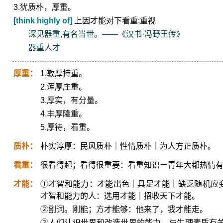
3.犹质朴，厚重。
[think highly of]
上因才能对下看重;重视
深见器重,有名当世。——《汉书·冯野王传》
器重人才
厚重：
1.敦厚持重。
2.浑厚庄重。
3.厚实，有分量。
4.丰厚隆重。
5.厚待，看重。
质朴：
朴实淳厚：民风质朴｜性情质朴｜为人方正质朴。
看重：
很看得起；看得很重要：看重知识ㄧ青年大都热情
才能：
①才智和能力：才能出色｜具足才能｜缺乏随机应变
才智和能力的人：选用才能｜招收天下才能。
②副词。刚能；方才能够：他来了，我才能走。
③人们认识世界和改造世界的能力。与生理素质有