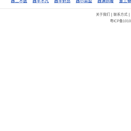
器二不匮
器宇不凡
器宇轩昂
器小易盈
器满则覆
重三
|
|
关于我们
联系方式
粤ICP备1010