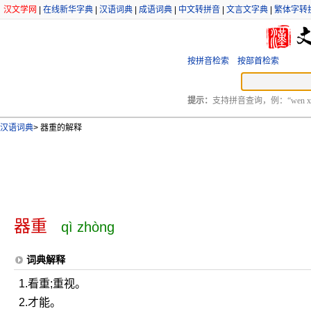
汉文学网
|
在线新华字典
|
汉语词典
|
成语词典
|
中文转拼音
|
文言文字典
|
繁体字转
按拼音检索
按部首检索
提示：
支持拼音查询，例：“wen xu
汉语词典
>
器重的解释
器重
qì zhòng
词典解释
1.看重;重视。
2.才能。