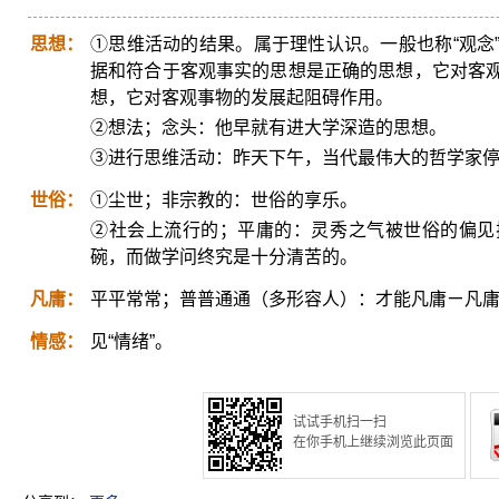
思想：
①思维活动的结果。属于理性认识。一般也称“观念
据和符合于客观事实的思想是正确的思想，它对客
想，它对客观事物的发展起阻碍作用。
②想法；念头：他早就有进大学深造的思想。
③进行思维活动：昨天下午，当代最伟大的哲学家
世俗：
①尘世；非宗教的：世俗的享乐。
②社会上流行的；平庸的：灵秀之气被世俗的偏见
碗，而做学问终究是十分清苦的。
凡庸：
平平常常；普普通通（多形容人）：才能凡庸ㄧ凡
情感：
见“情绪”。
试试手机扫一扫
在你手机上继续浏览此页面