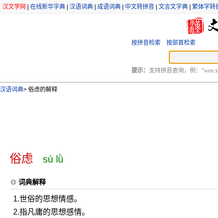
汉文学网
|
在线新华字典
|
汉语词典
|
成语词典
|
中文转拼音
|
文言文字典
|
繁体字转
按拼音检索
按部首检索
提示：
支持拼音查询，例：“wen xu
汉语词典
>
俗虑的解释
俗虑
sú lǜ
词典解释
1.世俗的思想情感。
2.指凡庸的思想感情。