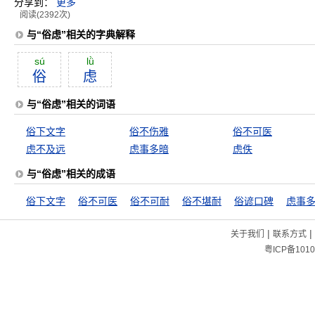
分享到：
更多
阅读(2392次)
与“俗虑”相关的字典解释
sú
lǜ
俗
虑
与“俗虑”相关的词语
俗下文字
俗不伤雅
俗不可医
虑不及远
虑事多暗
虑佚
与“俗虑”相关的成语
俗下文字
俗不可医
俗不可耐
俗不堪耐
俗谚口碑
虑事
|
|
关于我们
联系方式
粤ICP备1010