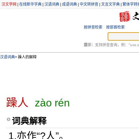
汉文学网
|
在线新华字典
|
汉语词典
|
成语词典
|
中文转拼音
|
文言文字典
|
繁体字转
按拼音检索
按部首检索
提示：
支持拼音查询，例：“wen xu
汉语词典
>
躁人的解释
躁人
zào rén
词典解释
1.亦作“?人”。