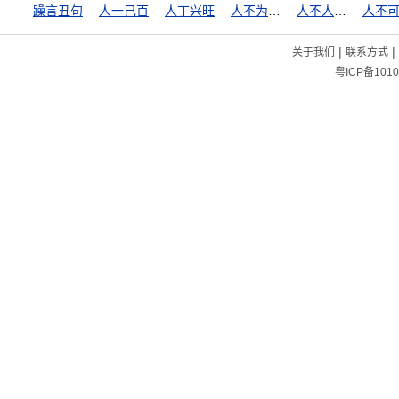
躁言丑句
人一己百
人丁兴旺
人不为己，天诛地灭
人不人，鬼不鬼
|
|
关于我们
联系方式
粤ICP备1010