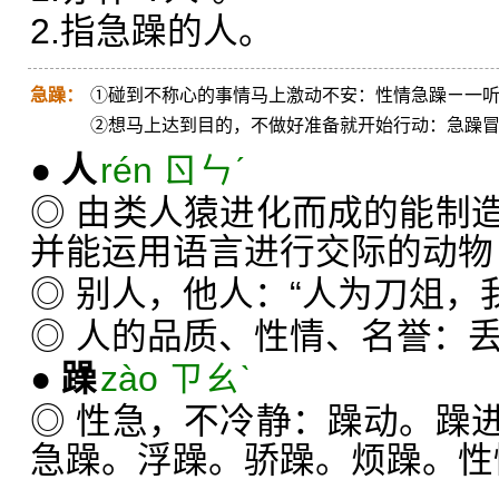
2.指急躁的人。
急躁：
①碰到不称心的事情马上激动不安：性情急躁ㄧ一
②想马上达到目的，不做好准备就开始行动：急躁
●
人
rén ㄖㄣˊ
◎ 由类人猿进化而成的能制
并能运用语言进行交际的动物
◎ 别人，他人：“人为刀俎，
◎ 人的品质、性情、名誉：
●
躁
zào ㄗㄠˋ
◎ 性急，不冷静：躁动。躁
急躁。浮躁。骄躁。烦躁。性