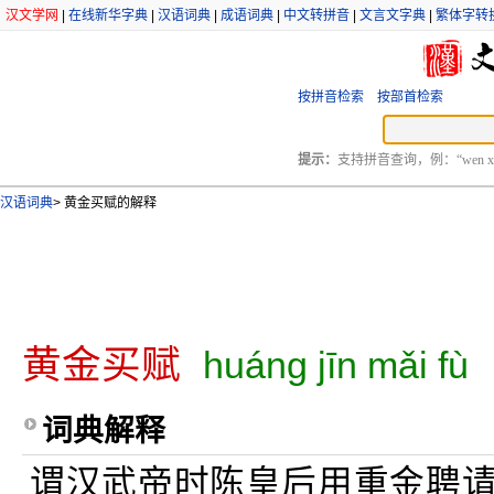
汉文学网
|
在线新华字典
|
汉语词典
|
成语词典
|
中文转拼音
|
文言文字典
|
繁体字转
按拼音检索
按部首检索
提示：
支持拼音查询，例：“wen xu
汉语词典
>
黄金买赋的解释
黄金买赋
huáng jīn mǎi fù
词典解释
谓汉武帝时陈皇后用重金聘