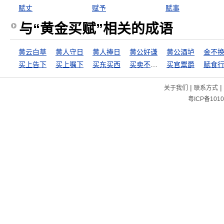
赋丈
赋予
赋事
与“黄金买赋”相关的成语
黄云白草
黄人守日
黄人捧日
黄公好谦
黄公酒垆
金不
买上告下
买上嘱下
买东买西
买卖不成仁义在
买官鬻爵
赋食
|
|
关于我们
联系方式
粤ICP备1010