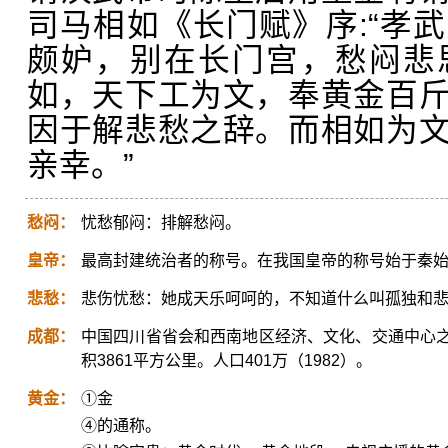
司马相如《长门赋》序:“孝
颇妒，别在长门宫，愁闷悲
如，天下工为文，奉黄金百
因于解悲愁之辞。而相如为
亲幸。”
愁闷：
忧愁郁闷：排解愁闷。
皇帝：
最高封建统治者的称号。在我国皇帝的称号始于秦
悲愁：
悲伤忧愁：她成天乐呵呵的，不知道什么叫孤独和
成都：
中国四川省省会和西南地区经济、文化、交通中心
积3861平方公里。人口401万（1982）。
黄金：
①金
④的通称。