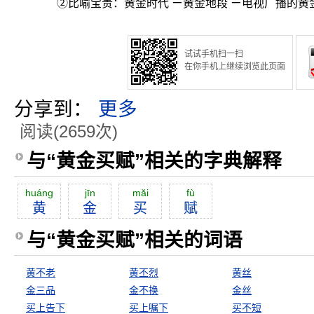
②比喻宝贵：黄金时代 ㄧ黄金地段 ㄧ电视广播的黄
试试手机扫一扫
在你手机上继续浏览此页面
分享到：
更多
阅读(2659次)
与“黄金买赋”相关的字典解释
huáng
jīn
măi
fù
黄
金
买
赋
与“黄金买赋”相关的词语
黄不老
黄丕烈
黄丝
金三品
金不换
金丝
买上告下
买上嘱下
买不短