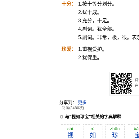
十分：
1.按十等分划分。
2.犹十成。
3.充分，十足。
4.副词。犹全部。
5.副词。非常，极，很。表
珍爱：
1.重视爱护。
2.犹保重。
试
在
分享到：
更多
阅读(3480次)
与“视如珍宝”相关的字典解释
shì
rú
zhēn
bă
视
如
珍