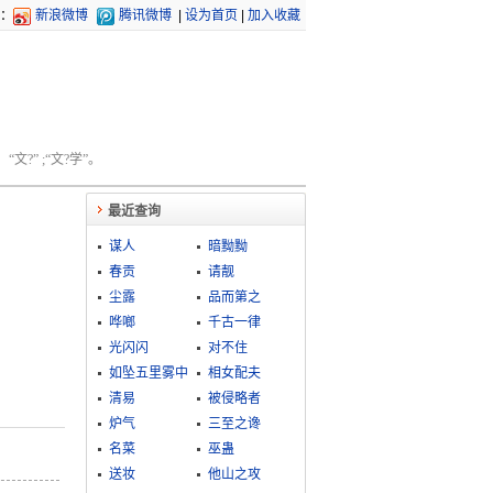
：
新浪微博
腾讯微博
|
设为首页
|
加入收藏
文?” ;“文?学”。
最近查询
谋人
暗黝黝
春贡
请靓
尘露
品而第之
哗啷
千古一律
光闪闪
对不住
如坠五里雾中
相女配夫
清易
被侵略者
炉气
三至之谗
名菜
巫蛊
送妆
他山之攻