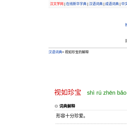
汉文学网
|
在线新华字典
|
汉语词典
|
成语词典
|
中
汉语词典
>
视如珍宝的解释
视如珍宝
shì rú zhēn bǎo
词典解释
形容十分珍爱。