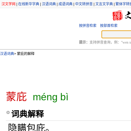
汉文学网
|
在线新华字典
|
汉语词典
|
成语词典
|
中文转拼音
|
文言文字典
|
繁体字转
按拼音检索
按部首检索
提示：
支持拼音查询，例：“wen xu
汉语词典
>
蒙庇的解释
蒙庇
méng bì
词典解释
隐瞒包庇。