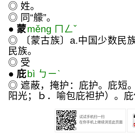
◎ 姓。
◎ 同“艨”。
●
蒙
měng ㄇㄥˇ
◎ 〔蒙古族〕a.中国少数民
民族。
◎ 受
●
庇
bì ㄅㄧˋ
◎ 遮蔽，掩护：庇护。庇短
阳光；ｂ．喻包庇袒护）。庇
试试手机扫一扫
在你手机上继续浏览此页面