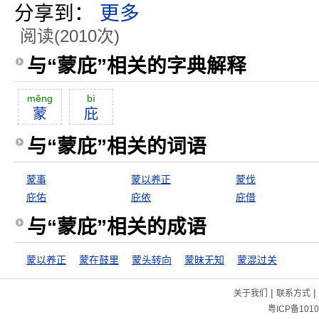
分享到：
更多
阅读(2010次)
与“蒙庇”相关的字典解释
mĕng
bì
蒙
庇
与“蒙庇”相关的词语
蒙事
蒙以养正
蒙伐
庇佑
庇依
庇借
与“蒙庇”相关的成语
蒙以养正
蒙在鼓里
蒙头转向
蒙昧无知
蒙混过关
|
|
关于我们
联系方式
粤ICP备1010