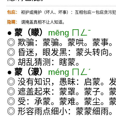
包庇：
袒护或掩护（坏人、坏事）：互相包庇ㄧ包庇贪污
隐瞒：
谓掩盖真相不让人知道。
●
蒙
（矇）
mēng ㄇㄥˉ
◎ 欺骗：蒙骗。蒙哄。蒙事
◎ 昏迷，眼发黑：蒙头转向
◎ 胡乱猜测：瞎蒙。
●
蒙
（濛）
méng ㄇㄥˊ
◎ 没有知识，愚昧：启蒙。
◎ 遮盖起来：蒙罩。蒙子。
◎ 受：承蒙。蒙难。蒙尘。
◎ 形容雨点细小：蒙蒙细雨