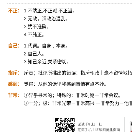
不正：
1.不端正;不正派;不正当。
2.无政，谓政治混乱。
3.犹不准确。
4.不纯正。
自己：
1.代词。自身﹐本身。
2.自己人。
3.知己亲近;关系密切。
指斥：
斥责；批评所挑出的错误：指斥朝政｜毫不留情地
感到：
觉得：从他的话里我感到事情有点不妙。
非常：
①异乎寻常的；特殊的：非常时期ㄧ非常会议。
②十分；极：非常光荣ㄧ非常高兴 ㄧ非常努力ㄧ他
试试手机扫一扫
在你手机上继续浏览此页面