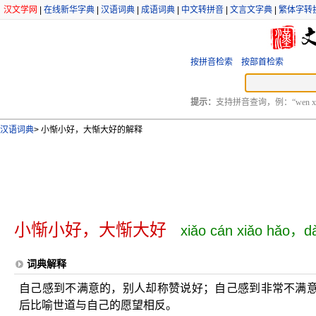
汉文学网
|
在线新华字典
|
汉语词典
|
成语词典
|
中文转拼音
|
文言文字典
|
繁体字转
按拼音检索
按部首检索
提示：
支持拼音查询，例：“wen xu
汉语词典
>
小惭小好，大惭大好的解释
小惭小好，大惭大好
xiǎo cán xiǎo hǎo，d
词典解释
自己感到不满意的，别人却称赞说好；自己感到非常不满
后比喻世道与自己的愿望相反。