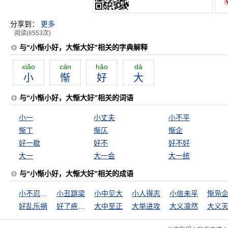
分享到：
更多
阅读(6553次)
与“小惭小好，大惭大好”相关的字典解释
xiăo
cán
hăo
dà
小
惭
好
大
与“小惭小好，大惭大好”相关的词语
小一
小丈夫
小不平
惭丁
惭仄
惭企
好一歇
好不
好不好
大一
大一会
大一统
与“小惭小好，大惭大好”相关的成语
小不忍则乱大谋
小丑跳梁
小中见大
小人得志
小信未孚
惭凫
好乱乐祸
好了疮疤忘了痛
大中至正
大举进攻
大义凛然
大义