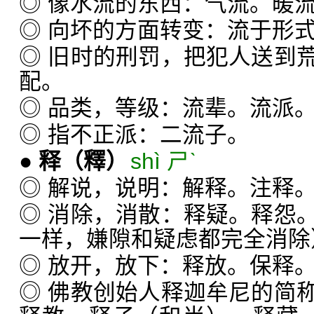
◎ 像水流的东西：气流。暖
◎ 向坏的方面转变：流于形
◎ 旧时的刑罚，把犯人送到
配。
◎ 品类，等级：流辈。流派
◎ 指不正派：二流子。
●
释
（釋）
shì ㄕˋ
◎ 解说，说明：解释。注释
◎ 消除，消散：释疑。释怨
一样，嫌隙和疑虑都完全消除
◎ 放开，放下：释放。保释
◎ 佛教创始人释迦牟尼的简