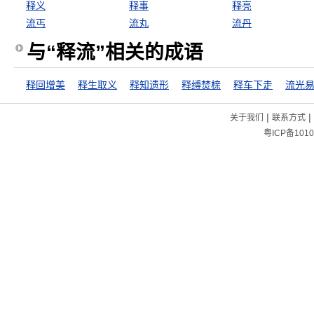
释义
释事
释亮
流丐
流丸
流丹
与“释流”相关的成语
释回增美
释生取义
释知遗形
释缚焚榇
释车下走
流光
|
|
关于我们
联系方式
粤ICP备1010