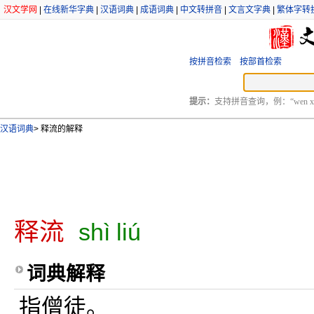
汉文学网
|
在线新华字典
|
汉语词典
|
成语词典
|
中文转拼音
|
文言文字典
|
繁体字转
按拼音检索
按部首检索
提示：
支持拼音查询，例：“wen xu
汉语词典
>
释流的解释
释流
shì liú
词典解释
指僧徒。