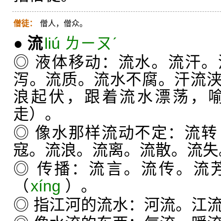
僧徒：
僧人，僧众。
●
流
liú ㄌㄧㄡˊ
◎ 液体移动：流水。流汗
泻。流质。流水不腐。汗流
浪起伏，跟着流水漂荡，
走）。
◎ 像水那样流动不定：流转
寇。流浪。流离。流散。流失
◎ 传播：流言。流传。流
（
xíng
）。
◎ 指江河的流水：河流。江