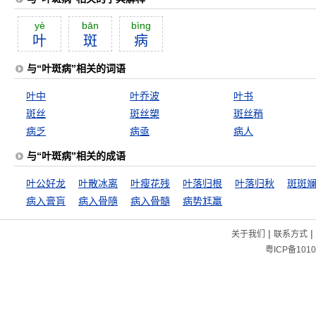
yè
bān
bìng
叶
斑
病
与“叶斑病”相关的词语
叶中
叶乔波
叶书
斑丝
斑丝槊
斑丝矟
病乏
病亟
病人
与“叶斑病”相关的成语
叶公好龙
叶散冰离
叶瘦花残
叶落归根
叶落归秋
斑斑
病入膏肓
病入骨隨
病入骨髓
病势尪羸
|
|
关于我们
联系方式
粤ICP备1010