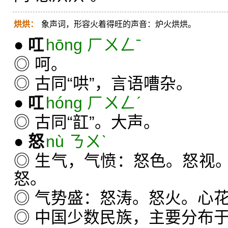
烘烘：
象声词，形容火着得旺的声音：炉火烘烘。
●
叿
hōng ㄏㄨㄥˉ
◎ 呵。
◎ 古同“哄”，言语嘈杂。
●
叿
hóng ㄏㄨㄥˊ
◎ 古同“䪦”。大声。
●
怒
nù ㄋㄨˋ
◎ 生气，气愤：怒色。怒视
怒。
◎ 气势盛：怒涛。怒火。心
◎ 中国少数民族，主要分布