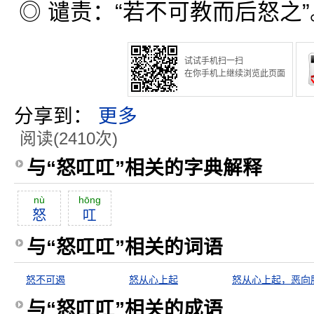
◎ 谴责：“若不可教而后怒之”
试试手机扫一扫
在你手机上继续浏览此页面
分享到：
更多
阅读(2410次)
与“怒叿叿”相关的字典解释
nù
hōng
怒
叿
与“怒叿叿”相关的词语
怒不可遏
怒从心上起
与“怒叿叿”相关的成语