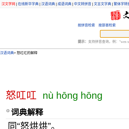
汉文学网
|
在线新华字典
|
汉语词典
|
成语词典
|
中文转拼音
|
文言文字典
|
繁体字转
按拼音检索
按部首检索
提示：
支持拼音查询，例：“wen xu
汉语词典
>
怒叿叿的解释
怒叿叿
nù hōng hōng
词典解释
同“怒烘烘”。