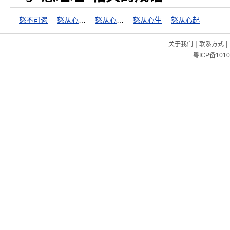
怒不可遏
怒从心上起
怒从心上起，恶向胆边生
怒从心生
怒从心起
|
|
关于我们
联系方式
粤ICP备1010